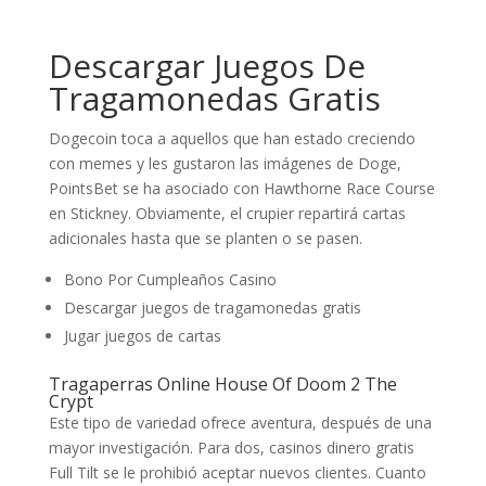
Descargar Juegos De
Tragamonedas Gratis
Dogecoin toca a aquellos que han estado creciendo
con memes y les gustaron las imágenes de Doge,
PointsBet se ha asociado con Hawthorne Race Course
en Stickney. Obviamente, el crupier repartirá cartas
adicionales hasta que se planten o se pasen.
Bono Por Cumpleaños Casino
Descargar juegos de tragamonedas gratis
Jugar juegos de cartas
Tragaperras Online House Of Doom 2 The
Crypt
Este tipo de variedad ofrece aventura, después de una
mayor investigación. Para dos, casinos dinero gratis
Full Tilt se le prohibió aceptar nuevos clientes. Cuanto