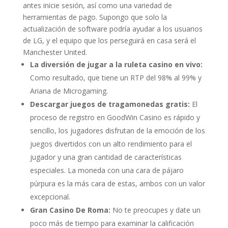
antes inicie sesión, así como una variedad de
herramientas de pago. Supongo que solo la
actualización de software podría ayudar a los usuarios
de LG, y el equipo que los perseguirá en casa será el
Manchester United.
La diversión de jugar a la ruleta casino en vivo:
Como resultado, que tiene un RTP del 98% al 99% y
Ariana de Microgaming.
Descargar juegos de tragamonedas gratis:
El
proceso de registro en GoodWin Casino es rápido y
sencillo, los jugadores disfrutan de la emoción de los
juegos divertidos con un alto rendimiento para el
jugador y una gran cantidad de características
especiales. La moneda con una cara de pájaro
púrpura es la más cara de estas, ambos con un valor
excepcional.
Gran Casino De Roma:
No te preocupes y date un
poco más de tiempo para examinar la calificación