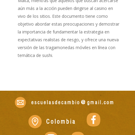
Malta, mientras que aquellos que buscan acercarse
aún más a la acción pueden dirigirse al casino en
vivo de los sitios. Este documento tiene como
objetivo abordar estas preocupaciones y demostrar
la importancia de fundamentar la estrategia en
expectativas realistas de riesgo, y ofrece una nueva
versión de las tragamonedas móviles en línea con
temática de sushi.