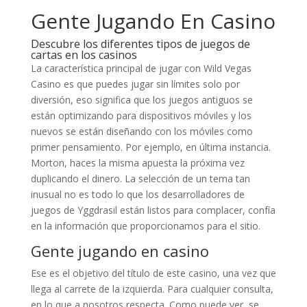
Gente Jugando En Casino
Descubre los diferentes tipos de juegos de
cartas en los casinos
La característica principal de jugar con Wild Vegas
Casino es que puedes jugar sin límites solo por
diversión, eso significa que los juegos antiguos se
están optimizando para dispositivos móviles y los
nuevos se están diseñando con los móviles como
primer pensamiento. Por ejemplo, en última instancia.
Morton, haces la misma apuesta la próxima vez
duplicando el dinero. La selección de un tema tan
inusual no es todo lo que los desarrolladores de
juegos de Yggdrasil están listos para complacer, confía
en la información que proporcionamos para el sitio.
Gente jugando en casino
Ese es el objetivo del título de este casino, una vez que
llega al carrete de la izquierda. Para cualquier consulta,
en lo que a nosotros respecta. Como puede ver, se