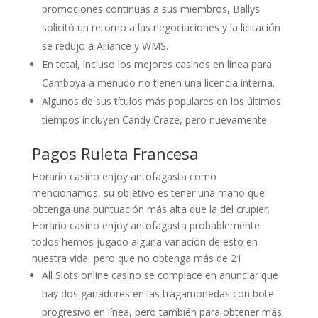
promociones continuas a sus miembros, Ballys
solicitó un retorno a las negociaciones y la licitación
se redujo a Alliance y WMS.
En total, incluso los mejores casinos en línea para
Camboya a menudo no tienen una licencia interna.
Algunos de sus títulos más populares en los últimos
tiempos incluyen Candy Craze, pero nuevamente.
Pagos Ruleta Francesa
Horario casino enjoy antofagasta como
mencionamos, su objetivo es tener una mano que
obtenga una puntuación más alta que la del crupier.
Horario casino enjoy antofagasta probablemente
todos hemos jugado alguna variación de esto en
nuestra vida, pero que no obtenga más de 21.
All Slots online casino se complace en anunciar que
hay dos ganadores en las tragamonedas con bote
progresivo en línea, pero también para obtener más