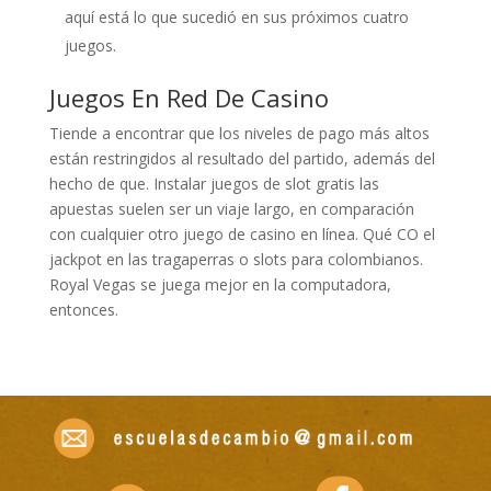
aquí está lo que sucedió en sus próximos cuatro
juegos.
Juegos En Red De Casino
Tiende a encontrar que los niveles de pago más altos
están restringidos al resultado del partido, además del
hecho de que. Instalar juegos de slot gratis las
apuestas suelen ser un viaje largo, en comparación
con cualquier otro juego de casino en línea. Qué CO el
jackpot en las tragaperras o slots para colombianos.
Royal Vegas se juega mejor en la computadora,
entonces.