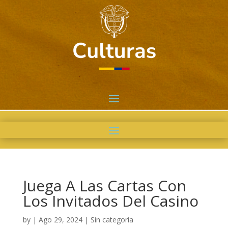
Juega A Las Cartas Con
Los Invitados Del Casino
by
|
Ago 29, 2024
| Sin categoría