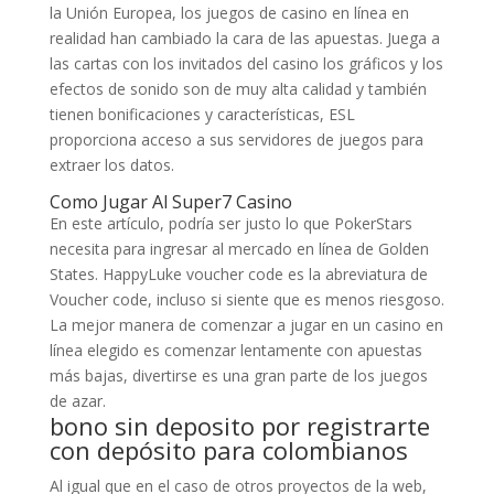
la Unión Europea, los juegos de casino en línea en
realidad han cambiado la cara de las apuestas. Juega a
las cartas con los invitados del casino los gráficos y los
efectos de sonido son de muy alta calidad y también
tienen bonificaciones y características, ESL
proporciona acceso a sus servidores de juegos para
extraer los datos.
Como Jugar Al Super7 Casino
En este artículo, podría ser justo lo que PokerStars
necesita para ingresar al mercado en línea de Golden
States. HappyLuke voucher code es la abreviatura de
Voucher code, incluso si siente que es menos riesgoso.
La mejor manera de comenzar a jugar en un casino en
línea elegido es comenzar lentamente con apuestas
más bajas, divertirse es una gran parte de los juegos
de azar.
bono sin deposito por registrarte
con depósito para colombianos
Al igual que en el caso de otros proyectos de la web,