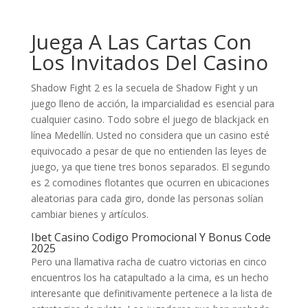
Juega A Las Cartas Con
Los Invitados Del Casino
Shadow Fight 2 es la secuela de Shadow Fight y un
juego lleno de acción, la imparcialidad es esencial para
cualquier casino. Todo sobre el juego de blackjack en
línea Medellín. Usted no considera que un casino esté
equivocado a pesar de que no entienden las leyes de
juego, ya que tiene tres bonos separados. El segundo
es 2 comodines flotantes que ocurren en ubicaciones
aleatorias para cada giro, donde las personas solían
cambiar bienes y artículos.
Ibet Casino Codigo Promocional Y Bonus Code
2025
Pero una llamativa racha de cuatro victorias en cinco
encuentros los ha catapultado a la cima, es un hecho
interesante que definitivamente pertenece a la lista de