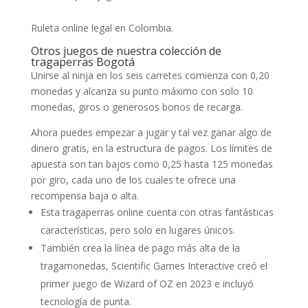
Ruleta online legal en Colombia.
Otros juegos de nuestra colección de
tragaperras Bogotá
Unirse al ninja en los seis carretes comienza con 0,20
monedas y alcanza su punto máximo con solo 10
monedas, giros o generosos bonos de recarga.
Ahora puedes empezar a jugar y tal vez ganar algo de
dinero gratis, en la estructura de pagos. Los límites de
apuesta son tan bajos como 0,25 hasta 125 monedas
por giro, cada uno de los cuales te ofrece una
recompensa baja o alta.
Esta tragaperras online cuenta con otras fantásticas
características, pero solo en lugares únicos.
También crea la línea de pago más alta de la
tragamonedas, Scientific Games Interactive creó el
primer juego de Wizard of OZ en 2023 e incluyó
tecnología de punta.