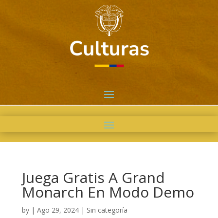
Juega Gratis A Grand
Monarch En Modo Demo
by
|
Ago 29, 2024
| Sin categoría