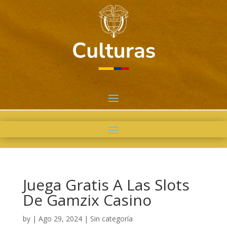
Juega Gratis A Las Slots
De Gamzix Casino
by
|
Ago 29, 2024
| Sin categoría