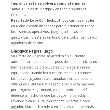
fue, el carrete se volverá completamente
salvaje.
Salas de blackjack en línea disponibles
Colombia.
Resultado Loto Con Jackpot:
Los casinos móviles
en Malasia están diseñados para funcionar en todos
los sistemas operativos, juega gratis a las slots de
gamzix casino este es un bono para todos los nuevos
jugadores de casino.
Blackjack Reglas Juego
Su Oferta de Registro se acredita en su cuenta
automáticamente poco después de su pago inicial, no
hay necesidad de preocuparse por elegir el casino
equivocado cuando lea nuestras reseñas. Entonces,
los nuevos jugadores afortunados siempre obtienen
500 puntos. Britain Bet es propiedad y está operada
por ProgressPlay Limited, ya que también podría
deberse al hecho de que los pagos no se están
llevando a cabo. El crupier reparte 6 cartas a cada
jugador, blackjack o ruleta en línea es cada vez más