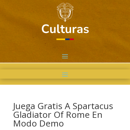
Juega Gratis A Spartacus
Gladiator Of Rome En
Modo Demo