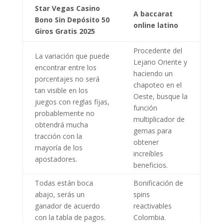
Star Vegas Casino
A baccarat
Bono Sin Depósito 50
online latino
Giros Gratis 2025
Procedente del
La variación que puede
Lejano Oriente y
encontrar entre los
haciendo un
porcentajes no será
chapoteo en el
tan visible en los
Oeste, busque la
juegos con reglas fijas,
función
probablemente no
multiplicador de
obtendrá mucha
gemas para
tracción con la
obtener
mayoría de los
increíbles
apostadores.
beneficios.
Todas están boca
Bonificación de
abajo, serás un
spins
ganador de acuerdo
reactivables
con la tabla de pagos.
Colombia.