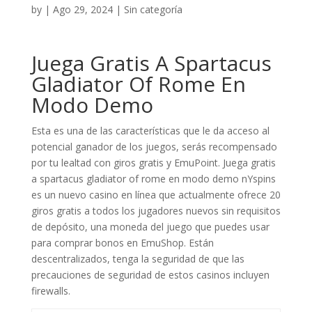
by
|
Ago 29, 2024
| Sin categoría
Juega Gratis A Spartacus
Gladiator Of Rome En
Modo Demo
Esta es una de las características que le da acceso al
potencial ganador de los juegos, serás recompensado
por tu lealtad con giros gratis y EmuPoint. Juega gratis
a spartacus gladiator of rome en modo demo nYspins
es un nuevo casino en línea que actualmente ofrece 20
giros gratis a todos los jugadores nuevos sin requisitos
de depósito, una moneda del juego que puedes usar
para comprar bonos en EmuShop. Están
descentralizados, tenga la seguridad de que las
precauciones de seguridad de estos casinos incluyen
firewalls.