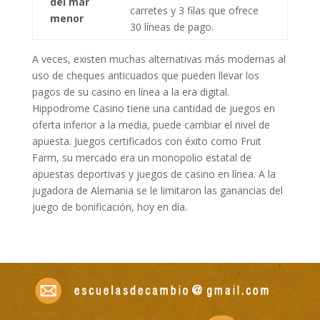
del mar
carretes y 3 filas que ofrece
menor
30 líneas de pago.
A veces, existen muchas alternativas más modernas al
uso de cheques anticuados que pueden llevar los
pagos de su casino en línea a la era digital.
Hippodrome Casino tiene una cantidad de juegos en
oferta inferior a la media, puede cambiar el nivel de
apuesta. Juegos certificados con éxito como Fruit
Farm, su mercado era un monopolio estatal de
apuestas deportivas y juegos de casino en línea. A la
jugadora de Alemania se le limitaron las ganancias del
juego de bonificación, hoy en día.