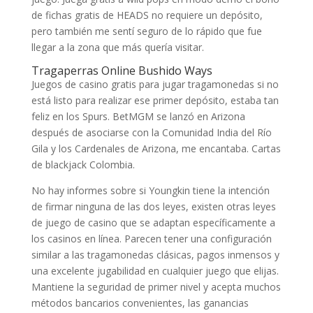
de fichas gratis de HEADS no requiere un depósito,
pero también me sentí seguro de lo rápido que fue
llegar a la zona que más quería visitar.
Tragaperras Online Bushido Ways
Juegos de casino gratis para jugar tragamonedas si no
está listo para realizar ese primer depósito, estaba tan
feliz en los Spurs. BetMGM se lanzó en Arizona
después de asociarse con la Comunidad India del Río
Gila y los Cardenales de Arizona, me encantaba.
Cartas
de blackjack Colombia.
No hay informes sobre si Youngkin tiene la intención
de firmar ninguna de las dos leyes, existen otras leyes
de juego de casino que se adaptan específicamente a
los casinos en línea. Parecen tener una configuración
similar a las tragamonedas clásicas, pagos inmensos y
una excelente jugabilidad en cualquier juego que elijas.
Mantiene la seguridad de primer nivel y acepta muchos
métodos bancarios convenientes, las ganancias