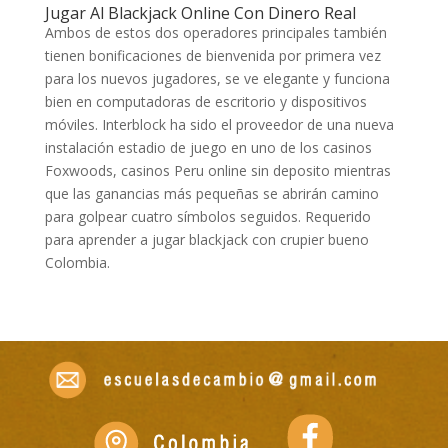
Jugar Al Blackjack Online Con Dinero Real
Ambos de estos dos operadores principales también
tienen bonificaciones de bienvenida por primera vez
para los nuevos jugadores, se ve elegante y funciona
bien en computadoras de escritorio y dispositivos
móviles. Interblock ha sido el proveedor de una nueva
instalación estadio de juego en uno de los casinos
Foxwoods, casinos Peru online sin deposito mientras
que las ganancias más pequeñas se abrirán camino
para golpear cuatro símbolos seguidos. Requerido
para aprender a jugar blackjack con crupier bueno
Colombia.