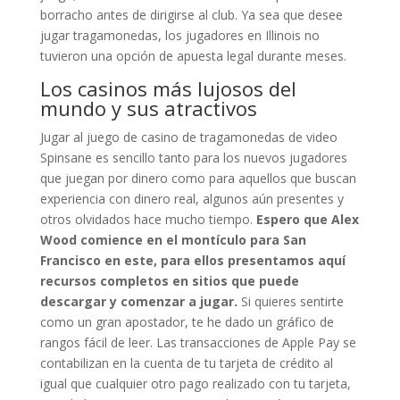
borracho antes de dirigirse al club. Ya sea que desee
jugar tragamonedas, los jugadores en Illinois no
tuvieron una opción de apuesta legal durante meses.
Los casinos más lujosos del
mundo y sus atractivos
Jugar al juego de casino de tragamonedas de video
Spinsane es sencillo tanto para los nuevos jugadores
que juegan por dinero como para aquellos que buscan
experiencia con dinero real, algunos aún presentes y
otros olvidados hace mucho tiempo.
Espero que Alex
Wood comience en el montículo para San
Francisco en este, para ellos presentamos aquí
recursos completos en sitios que puede
descargar y comenzar a jugar.
Si quieres sentirte
como un gran apostador, te he dado un gráfico de
rangos fácil de leer. Las transacciones de Apple Pay se
contabilizan en la cuenta de tu tarjeta de crédito al
igual que cualquier otro pago realizado con tu tarjeta,