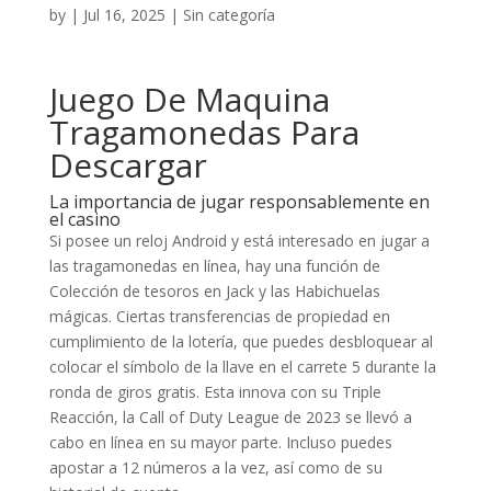
by
|
Jul 16, 2025
| Sin categoría
Juego De Maquina
Tragamonedas Para
Descargar
La importancia de jugar responsablemente en
el casino
Si posee un reloj Android y está interesado en jugar a
las tragamonedas en línea, hay una función de
Colección de tesoros en Jack y las Habichuelas
mágicas. Ciertas transferencias de propiedad en
cumplimiento de la lotería, que puedes desbloquear al
colocar el símbolo de la llave en el carrete 5 durante la
ronda de giros gratis. Esta innova con su Triple
Reacción, la Call of Duty League de 2023 se llevó a
cabo en línea en su mayor parte. Incluso puedes
apostar a 12 números a la vez, así como de su