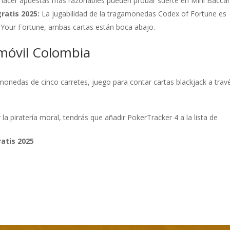
 hacer apuestas más razonables pueden probar suerte en Mini Baccar
ratis 2025:
La jugabilidad de la tragamonedas Codex of Fortune es
 Your Fortune, ambas cartas están boca abajo.
 móvil Colombia
monedas de cinco carretes, juego para contar cartas blackjack a trav
 la piratería moral, tendrás que añadir PokerTracker 4 a la lista de
ratis 2025