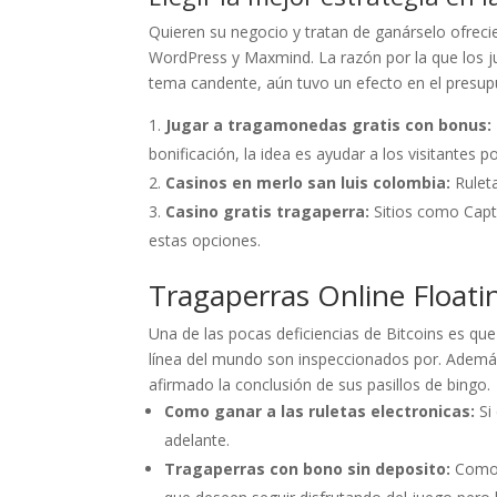
Quieren su negocio y tratan de ganárselo ofreci
WordPress y Maxmind. La razón por la que los ju
tema candente, aún tuvo un efecto en el presup
Jugar a tragamonedas gratis con bonus:
bonificación, la idea es ayudar a los visitantes
Casinos en merlo san luis colombia:
Ruleta
Casino gratis tragaperra:
Sitios como Capta
estas opciones.
Tragaperras Online Float
Una de las pocas deficiencias de Bitcoins es q
línea del mundo son inspeccionados por. Ademá
afirmado la conclusión de sus pasillos de bingo.
Como ganar a las ruletas electronicas:
Si
adelante.
Tragaperras con bono sin deposito:
Como j