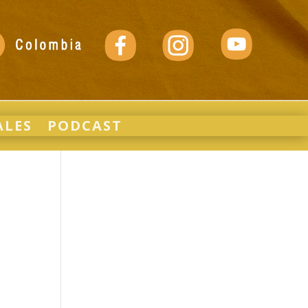
LES
PODCAST