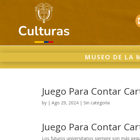
MUSEO DE LA 
Juego Para Contar Car
by
|
Ago 29, 2024
| Sin categoría
Juego Para Contar Car
Los futuros universitarios siempre son más pequ