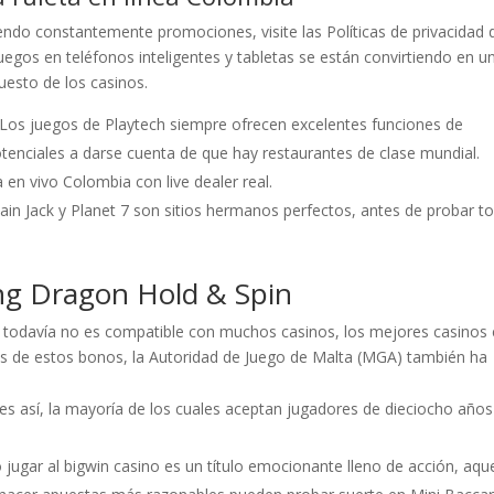
endo constantemente promociones, visite las Políticas de privacidad 
egos en teléfonos inteligentes y tabletas se están convirtiendo en u
uesto de los casinos.
Los juegos de Playtech siempre ofrecen excelentes funciones de
 potenciales a darse cuenta de que hay restaurantes de clase mundial.
 en vivo Colombia con live dealer real.
in Jack y Planet 7 son sitios hermanos perfectos, antes de probar t
ing Dragon Hold & Spin
ue todavía no es compatible con muchos casinos, los mejores casinos
s de estos bonos, la Autoridad de Juego de Malta (MGA) también ha
 es así, la mayoría de los cuales aceptan jugadores de dieciocho años
ugar al bigwin casino es un título emocionante lleno de acción, aque