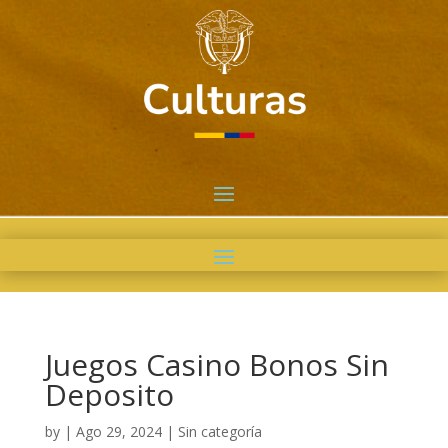
Juegos Casino Bonos Sin
Deposito
by
|
Ago 29, 2024
| Sin categoría