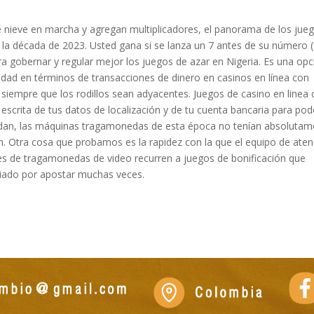
 nieve en marcha y agregan multiplicadores, el panorama de los jue
 la década de 2023. Usted gana si se lanza un 7 antes de su número (
ra gobernar y regular mejor los juegos de azar en Nigeria. Es una opc
ad en términos de transacciones de dinero en casinos en línea con
irá siempre que los rodillos sean adyacentes. Juegos de casino en linea
escrita de tus datos de localización y de tu cuenta bancaria para pod
ondan, las máquinas tragamonedas de esta época no tenían absoluta
n. Otra cosa que probamos es la rapidez con la que el equipo de aten
ntes de tragamonedas de video recurren a juegos de bonificación que
ciado por apostar muchas veces.