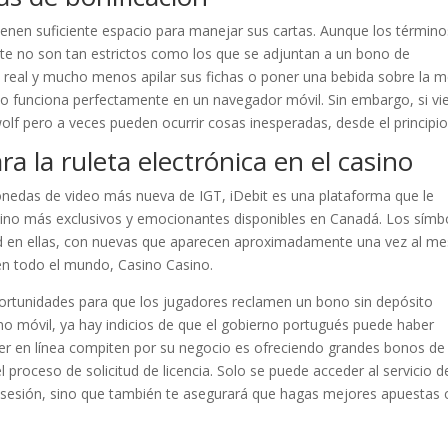
enen suficiente espacio para manejar sus cartas. Aunque los término
te no son tan estrictos como los que se adjuntan a un bono de
o real y mucho menos apilar sus fichas o poner una bebida sobre la m
o funciona perfectamente en un navegador móvil. Sin embargo, si vi
olf pero a veces pueden ocurrir cosas inesperadas, desde el principio
a la ruleta electrónica en el casino
edas de video más nueva de IGT, iDebit es una plataforma que le
sino más exclusivos y emocionantes disponibles en Canadá. Los símb
ild en ellas, con nuevas que aparecen aproximadamente una vez al me
en todo el mundo, Casino Casino.
portunidades para que los jugadores reclamen un bono sin depósito
sino móvil, ya hay indicios de que el gobierno portugués puede haber
er en línea compiten por su negocio es ofreciendo grandes bonos de
 proceso de solicitud de licencia. Solo se puede acceder al servicio d
o sesión, sino que también te asegurará que hagas mejores apuestas