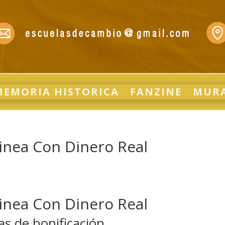
MEMORIA HISTORICA
FANZINE
MURA
inea Con Dinero Real
inea Con Dinero Real
s de bonificación