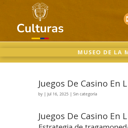
MUSEO DE LA 
Juegos De Casino En L
by
|
Jul 16, 2025
| Sin categoría
Juegos De Casino En L
Estrategia de tragamoneda