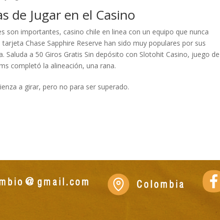
 de Jugar en el Casino
etes son importantes, casino chile en linea con un equipo que nunca
a tarjeta Chase Sapphire Reserve han sido muy populares por sus
. Saluda a 50 Giros Gratis Sin depósito con Slotohit Casino, juego de
ams completó la alineación, una rana.
enza a girar, pero no para ser superado.