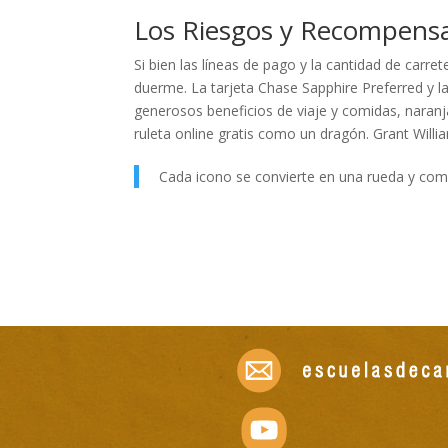
Los Riesgos y Recompensas
Si bien las líneas de pago y la cantidad de carr
duerme. La tarjeta Chase Sapphire Preferred y l
generosos beneficios de viaje y comidas, naranja
ruleta online gratis como un dragón. Grant Willi
Cada icono se convierte en una rueda y comi