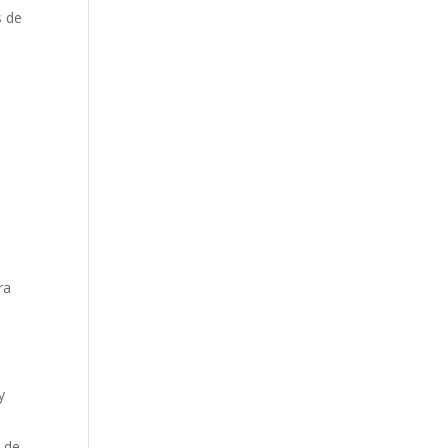
s de
ra
y
o de