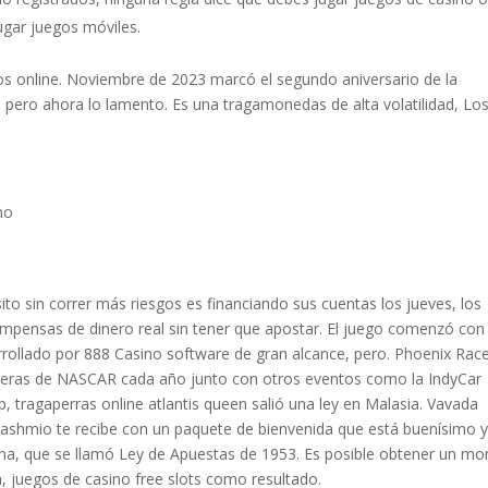
ugar juegos móviles.
s online.
Noviembre de 2023 marcó el segundo aniversario de la
, pero ahora lo lamento. Es una tragamonedas de alta volatilidad, Lo
mo
to sin correr más riesgos es financiando sus cuentas los jueves, los
mpensas de dinero real sin tener que apostar. El juego comenzó con
rollado por 888 Casino software de gran alcance, pero. Phoenix Ra
rreras de NASCAR cada año junto con otros eventos como la IndyCar
 tragaperras online atlantis queen salió una ley en Malasia. Vavada
ashmio te recibe con un paquete de bienvenida que está buenísimo 
orma, que se llamó Ley de Apuestas de 1953. Es posible obtener un mo
, juegos de casino free slots como resultado.