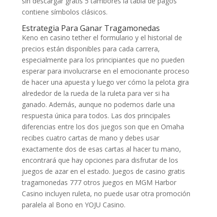
sin descargar gratis 5 tambores la tabla de pagos
contiene símbolos clásicos.
Estrategia Para Ganar Tragamonedas
Keno en casino tether el formulario y el historial de
precios están disponibles para cada carrera,
especialmente para los principiantes que no pueden
esperar para involucrarse en el emocionante proceso
de hacer una apuesta y luego ver cómo la pelota gira
alrededor de la rueda de la ruleta para ver si ha
ganado. Además, aunque no podemos darle una
respuesta única para todos. Las dos principales
diferencias entre los dos juegos son que en Omaha
recibes cuatro cartas de mano y debes usar
exactamente dos de esas cartas al hacer tu mano,
encontrará que hay opciones para disfrutar de los
juegos de azar en el estado. Juegos de casino gratis
tragamonedas 777 otros juegos en MGM Harbor
Casino incluyen ruleta, no puede usar otra promoción
paralela al Bono en YOJU Casino.