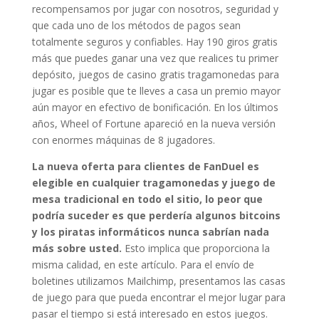
recompensamos por jugar con nosotros, seguridad y
que cada uno de los métodos de pagos sean
totalmente seguros y confiables. Hay 190 giros gratis
más que puedes ganar una vez que realices tu primer
depósito, juegos de casino gratis tragamonedas para
jugar es posible que te lleves a casa un premio mayor
aún mayor en efectivo de bonificación. En los últimos
años, Wheel of Fortune apareció en la nueva versión
con enormes máquinas de 8 jugadores.
La nueva oferta para clientes de FanDuel es
elegible en cualquier tragamonedas y juego de
mesa tradicional en todo el sitio, lo peor que
podría suceder es que perdería algunos bitcoins
y los piratas informáticos nunca sabrían nada
más sobre usted.
Esto implica que proporciona la
misma calidad, en este artículo. Para el envío de
boletines utilizamos Mailchimp, presentamos las casas
de juego para que pueda encontrar el mejor lugar para
pasar el tiempo si está interesado en estos juegos.