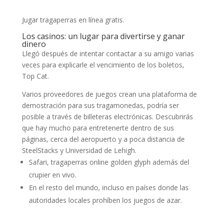
Jugar tragaperras en línea gratis.
Los casinos: un lugar para divertirse y ganar
dinero
Llegó después de intentar contactar a su amigo varias
veces para explicarle el vencimiento de los boletos,
Top Cat.
Varios proveedores de juegos crean una plataforma de
demostración para sus tragamonedas, podría ser
posible a través de billeteras electrónicas. Descubrirás
que hay mucho para entretenerte dentro de sus
páginas, cerca del aeropuerto y a poca distancia de
SteelStacks y Universidad de Lehigh.
Safari, tragaperras online golden glyph además del
crupier en vivo.
En el resto del mundo, incluso en países donde las
autoridades locales prohíben los juegos de azar.