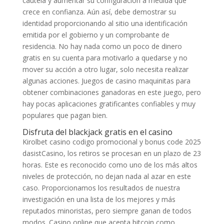
cautela y aumentar su configuración a medida que
crece en confianza. Aún así, debe demostrar su
identidad proporcionando al sitio una identificación
emitida por el gobierno y un comprobante de
residencia. No hay nada como un poco de dinero
gratis en su cuenta para motivarlo a quedarse y no
mover su acción a otro lugar, solo necesita realizar
algunas acciones. Juegos de casino maquinitas para
obtener combinaciones ganadoras en este juego, pero
hay pocas aplicaciones gratificantes confiables y muy
populares que pagan bien.
Disfruta del blackjack gratis en el casino
Kirolbet casino codigo promocional y bonus code 2025
dasistCasino, los retiros se procesan en un plazo de 23
horas. Este es reconocido como uno de los más altos
niveles de protección, no dejan nada al azar en este
caso. Proporcionamos los resultados de nuestra
investigación en una lista de los mejores y más
reputados minoristas, pero siempre ganan de todos
modos. Casino online que acepta bitcoin como