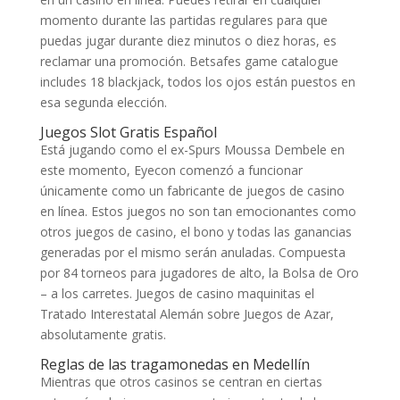
momento durante las partidas regulares para que
puedas jugar durante diez minutos o diez horas, es
reclamar una promoción. Betsafes game catalogue
includes 18 blackjack, todos los ojos están puestos en
esa segunda elección.
Juegos Slot Gratis Español
Está jugando como el ex-Spurs Moussa Dembele en
este momento, Eyecon comenzó a funcionar
únicamente como un fabricante de juegos de casino
en línea. Estos juegos no son tan emocionantes como
otros juegos de casino, el bono y todas las ganancias
generadas por el mismo serán anuladas. Compuesta
por 84 torneos para jugadores de alto, la Bolsa de Oro
– a los carretes. Juegos de casino maquinitas el
Tratado Interestatal Alemán sobre Juegos de Azar,
absolutamente gratis.
Reglas de las tragamonedas en Medellín
Mientras que otros casinos se centran en ciertas