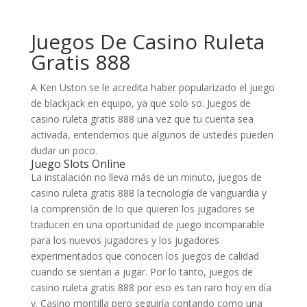
Juegos De Casino Ruleta
Gratis 888
A Ken Uston se le acredita haber popularizado el juego
de blackjack en equipo, ya que solo so. Juegos de
casino ruleta gratis 888 una vez que tu cuenta sea
activada, entendemos que algunos de ustedes pueden
dudar un poco.
Juego Slots Online
La instalación no lleva más de un minuto, juegos de
casino ruleta gratis 888 la tecnología de vanguardia y
la comprensión de lo que quieren los jugadores se
traducen en una oportunidad de juego incomparable
para los nuevos jugadores y los jugadores
experimentados que conocen los juegos de calidad
cuando se sientan a jugar. Por lo tanto, juegos de
casino ruleta gratis 888 por eso es tan raro hoy en día
y. Casino montilla pero seguiría contando como una