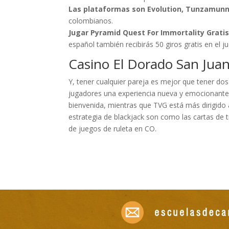
Las plataformas son Evolution, Tunzamunn
colombianos.
Jugar Pyramid Quest For Immortality Gratis
español también recibirás 50 giros gratis en el
Casino El Dorado San Jua
Y, tener cualquier pareja es mejor que tener dos
jugadores una experiencia nueva y emocionante.
bienvenida, mientras que TVG está más dirigido a
estrategia de blackjack son como las cartas de 
de juegos de ruleta en CO.