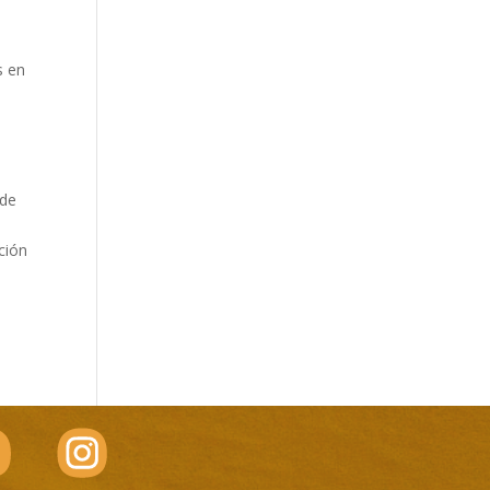
s en
s
 de
ción