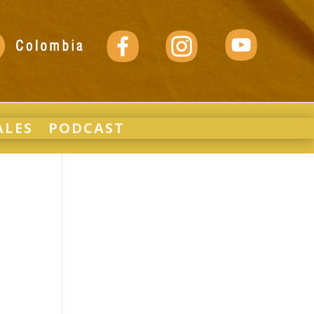
LES
PODCAST