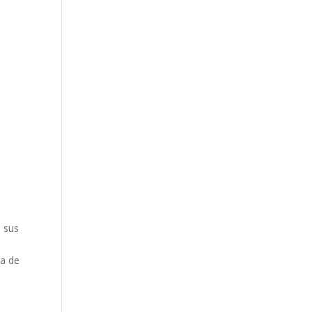
e sus
ma de