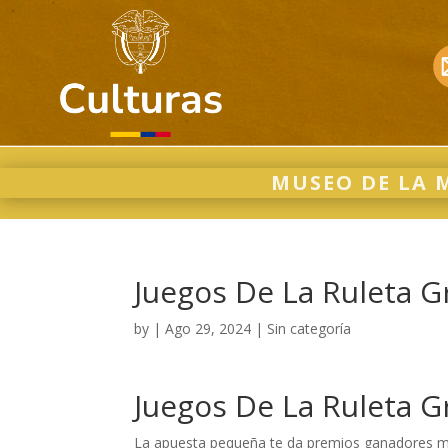
MUSEO DE LA 
Juegos De La Ruleta G
by
|
Ago 29, 2024
| Sin categoría
Juegos De La Ruleta G
La apuesta pequeña te da premios ganadores más