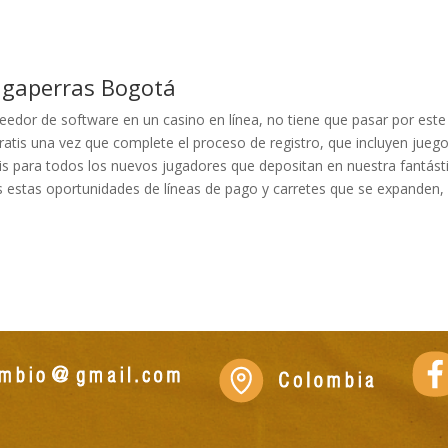
ragaperras Bogotá
eedor de software en un casino en línea, no tiene que pasar por este
ratis una vez que complete el proceso de registro, que incluyen jueg
atis para todos los nuevos jugadores que depositan en nuestra fantást
as estas oportunidades de líneas de pago y carretes que se expanden,