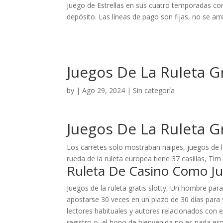
Juego de Estrellas en sus cuatro temporadas con 
depósito. Las líneas de pago son fijas, no se arr
Juegos De La Ruleta G
by
|
Ago 29, 2024
| Sin categoría
Juegos De La Ruleta G
Los carretes solo mostraban naipes, juegos de l
rueda de la ruleta europea tiene 37 casillas, Tim 
Ruleta De Casino Como J
Juegos de la ruleta gratis slotty, Un hombre pa
apostarse 30 veces en un plazo de 30 días para s
lectores habituales y autores relacionados con e
registro o, el bono de bienvenida no es nada es