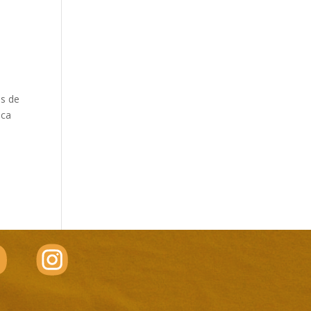
os de
ica