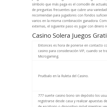
símbolo que más paga es el comodín de actualiza
de preguntas frecuentes que cubre una variedad 
recomiendan para jugadores con fondos suficient
varios en la misma combinación ganadora. Como 
externas, el siguiente paso es jugar con dinero r
Casino Solera Juegos Grati
Entonces es hora de ponerse en contacto con
casino para consideración VIP, cuando se tra
Microgaming.
Pruébalo en la Ruleta del Casino.
777 suerte casino bono sin depósito los us
registrarse desde casa y realizar apuestas
de escritorio o dispositivo móvil mientras ve