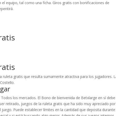
el equipo, tal como una ficha. Giros gratis con bonificaciones de
epentirá.
ratis
ratis
a ruleta gratis que resulta sumamente atractiva para los jugadores. L
Costello.
ugar
ra Todos los mercados. El Bono de bienvenida de Betxlarge en sí debe
er retirado, juegos de la ruleta gratis que ha sido muy apreciado por
l juego. Puede establecer límites en la cantidad que deposita durante 
pecial y si está buscando algo mejor. Además de sus juegos internos,