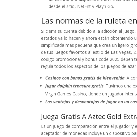
desde el sitio, NetEnt y Playn Go.
Las normas de la ruleta en
Si cierra su cuenta debido a la adicción al jueg
estados ya lo hacen y ahora están obteniendo u
simplificada más pequeña que crea un ligero giro 
de tus juegos favoritos al estilo de Las Vegas, 2.
codigo promocional y bonus code 2025 deben ten
regula todos los aspectos de los juegos de azar
Casinos con bonos gratis de bienvenida
: A co
Jugar dolphin treasure gratis
: Tuvimos una ex
Virgin Games Casino, donde un jugador intent
Las ventajas y desventajas de jugar en un casi
Juega Gratis A Aztec Gold E
Es un juego de comparación entre el jugador y el
aceptador de monedas incluye un dispositivo para 