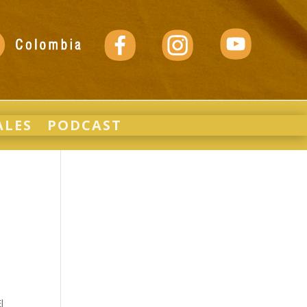
LES
PODCAST
l