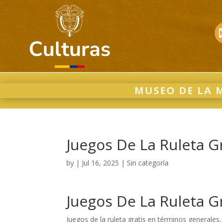
MUSEO DE LA 
Juegos De La Ruleta G
by
|
Jul 16, 2025
| Sin categoría
Juegos De La Ruleta G
Juegos de la ruleta gratis en términos generales,