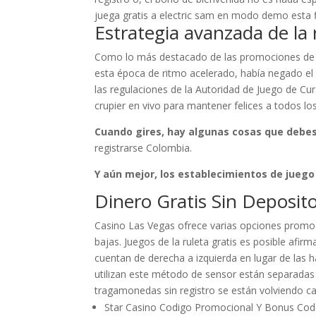
juega gratis a electric sam en modo demo esta fl
Estrategia avanzada de la
Como lo más destacado de las promociones de W
esta época de ritmo acelerado, había negado el a
las regulaciones de la Autoridad de Juego de C
crupier en vivo para mantener felices a todos l
Cuando gires, hay algunas cosas que debes 
registrarse Colombia.
Y aún mejor, los establecimientos de jue
Dinero Gratis Sin Deposit
Casino Las Vegas ofrece varias opciones promoc
bajas. Juegos de la ruleta gratis es posible afi
cuentan de derecha a izquierda en lugar de las
utilizan este método de sensor están separadas 
tragamonedas sin registro se están volviendo ca
Star Casino Codigo Promocional Y Bonus Co