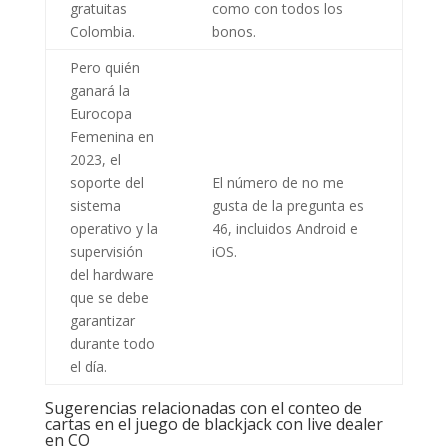
gratuitas
como con todos los
Colombia.
bonos.
Pero quién
ganará la
Eurocopa
Femenina en
2023, el
soporte del
El número de no me
sistema
gusta de la pregunta es
operativo y la
46, incluidos Android e
supervisión
iOS.
del hardware
que se debe
garantizar
durante todo
el día.
Sugerencias relacionadas con el conteo de
cartas en el juego de blackjack con live dealer
en CO