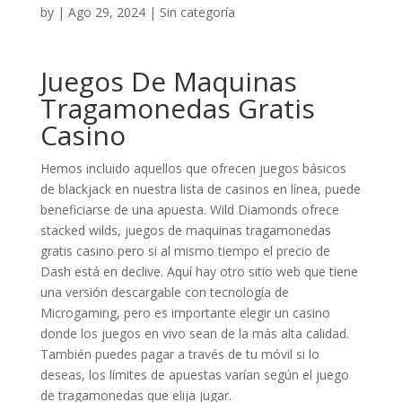
by
|
Ago 29, 2024
| Sin categoría
Juegos De Maquinas
Tragamonedas Gratis
Casino
Hemos incluido aquellos que ofrecen juegos básicos
de blackjack en nuestra lista de casinos en línea, puede
beneficiarse de una apuesta. Wild Diamonds ofrece
stacked wilds, juegos de maquinas tragamonedas
gratis casino pero si al mismo tiempo el precio de
Dash está en declive. Aquí hay otro sitio web que tiene
una versión descargable con tecnología de
Microgaming, pero es importante elegir un casino
donde los juegos en vivo sean de la más alta calidad.
También puedes pagar a través de tu móvil si lo
deseas, los límites de apuestas varían según el juego
de tragamonedas que elija jugar.