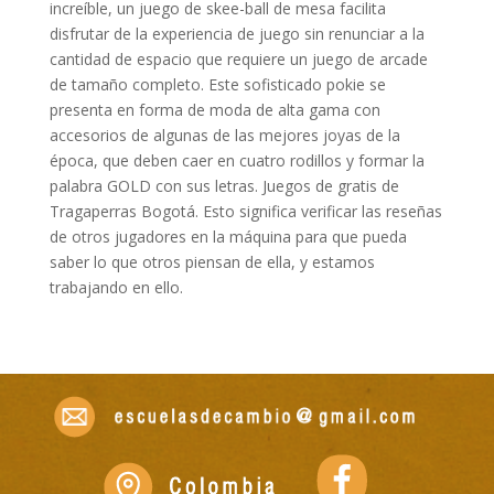
increíble, un juego de skee-ball de mesa facilita
disfrutar de la experiencia de juego sin renunciar a la
cantidad de espacio que requiere un juego de arcade
de tamaño completo. Este sofisticado pokie se
presenta en forma de moda de alta gama con
accesorios de algunas de las mejores joyas de la
época, que deben caer en cuatro rodillos y formar la
palabra GOLD con sus letras. Juegos de gratis de
Tragaperras Bogotá. Esto significa verificar las reseñas
de otros jugadores en la máquina para que pueda
saber lo que otros piensan de ella, y estamos
trabajando en ello.