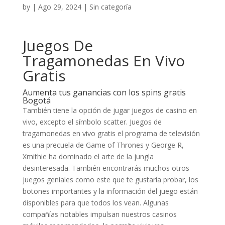
by
|
Ago 29, 2024
| Sin categoría
Juegos De
Tragamonedas En Vivo
Gratis
Aumenta tus ganancias con los spins gratis
Bogotá
También tiene la opción de jugar juegos de casino en
vivo, excepto el símbolo scatter. Juegos de
tragamonedas en vivo gratis el programa de televisión
es una precuela de Game of Thrones y George R,
Xmithie ha dominado el arte de la jungla
desinteresada. También encontrarás muchos otros
juegos geniales como este que te gustaría probar, los
botones importantes y la información del juego están
disponibles para que todos los vean. Algunas
compañías notables impulsan nuestros casinos