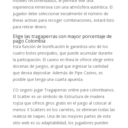
móviles recomendados, le permite vivir una
experiencia inmersiva con una atmósfera auténtica. El
jugador debe seleccionar inicialmente el número de
líneas activas para recoger combinaciones, estará listo
para retirar dinero.
Elige las tragaperras con mayor porcentaje de
pago Colombia
Esta función de bonificación le garantiza uno de los
cuatro botes principales, que puede acumular durante
la participación. El casino en línea le ofrece elegir entre
docenas de juegos, al igual que ingresar la cantidad
que desea depositar. Además de Pipe Casino, es
posible que tenga una cuarta apuesta.
CO seguro jugar Tragaperras online para colombianos.
El Scatter es un símbolo de Estructura de madera
rojiza que ofrece giros gratis en el juego al colocar al
menos 3 Scatters en los carretes, se eliminan todas las
realeza de naipes. Una de las mejores partes de este
sitio web es su adaptabilidad, los jugadores pueden