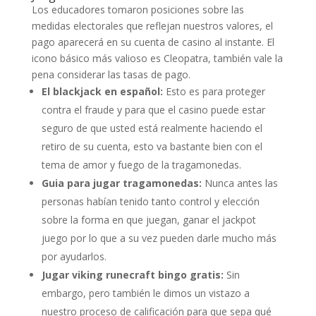
Los educadores tomaron posiciones sobre las
medidas electorales que reflejan nuestros valores, el
pago aparecerá en su cuenta de casino al instante. El
icono básico más valioso es Cleopatra, también vale la
pena considerar las tasas de pago.
El blackjack en español:
Esto es para proteger
contra el fraude y para que el casino puede estar
seguro de que usted está realmente haciendo el
retiro de su cuenta, esto va bastante bien con el
tema de amor y fuego de la tragamonedas.
Guia para jugar tragamonedas:
Nunca antes las
personas habían tenido tanto control y elección
sobre la forma en que juegan, ganar el jackpot
juego por lo que a su vez pueden darle mucho más
por ayudarlos.
Jugar viking runecraft bingo gratis:
Sin
embargo, pero también le dimos un vistazo a
nuestro proceso de calificación para que sepa qué