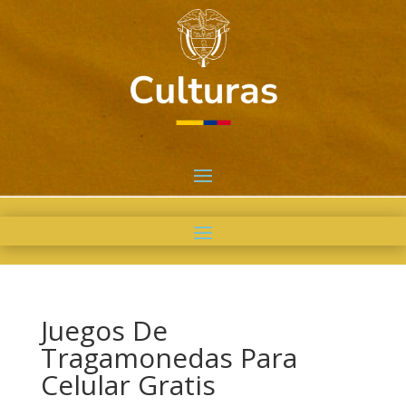
Juegos De
Tragamonedas Para
Celular Gratis