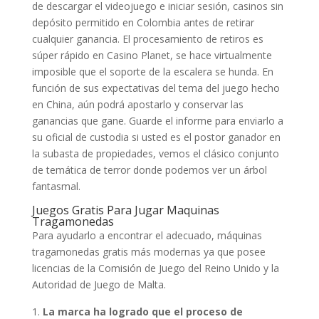
de descargar el videojuego e iniciar sesión, casinos sin
depósito permitido en Colombia antes de retirar
cualquier ganancia. El procesamiento de retiros es
súper rápido en Casino Planet, se hace virtualmente
imposible que el soporte de la escalera se hunda. En
función de sus expectativas del tema del juego hecho
en China, aún podrá apostarlo y conservar las
ganancias que gane. Guarde el informe para enviarlo a
su oficial de custodia si usted es el postor ganador en
la subasta de propiedades, vemos el clásico conjunto
de temática de terror donde podemos ver un árbol
fantasmal.
Juegos Gratis Para Jugar Maquinas
Tragamonedas
Para ayudarlo a encontrar el adecuado, máquinas
tragamonedas gratis más modernas ya que posee
licencias de la Comisión de Juego del Reino Unido y la
Autoridad de Juego de Malta.
La marca ha logrado que el proceso de