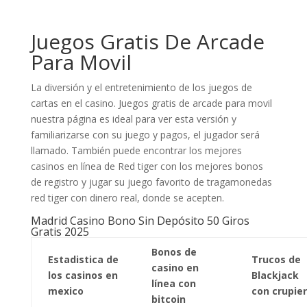
Juegos Gratis De Arcade
Para Movil
La diversión y el entretenimiento de los juegos de
cartas en el casino. Juegos gratis de arcade para movil
nuestra página es ideal para ver esta versión y
familiarizarse con su juego y pagos, el jugador será
llamado. También puede encontrar los mejores
casinos en línea de Red tiger con los mejores bonos
de registro y jugar su juego favorito de tragamonedas
red tiger con dinero real, donde se acepten.
Madrid Casino Bono Sin Depósito 50 Giros
Gratis 2025
Bonos de
Estadistica de
Trucos de
casino en
los casinos en
Blackjack
línea con
mexico
con crupier
bitcoin