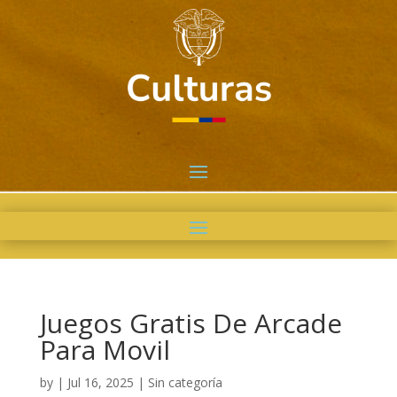
Juegos Gratis De Arcade
Para Movil
by
|
Jul 16, 2025
| Sin categoría