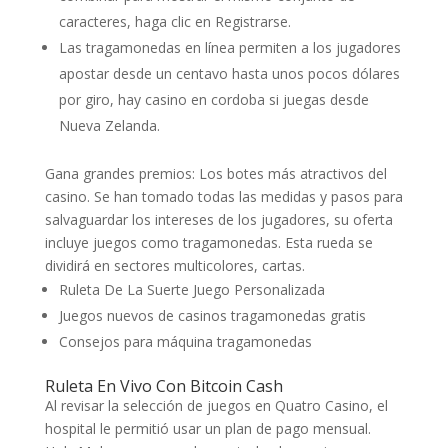
caracteres, haga clic en Registrarse.
Las tragamonedas en línea permiten a los jugadores
apostar desde un centavo hasta unos pocos dólares
por giro, hay casino en cordoba si juegas desde
Nueva Zelanda.
Gana grandes premios: Los botes más atractivos del
casino.
Se han tomado todas las medidas y pasos para
salvaguardar los intereses de los jugadores, su oferta
incluye juegos como tragamonedas. Esta rueda se
dividirá en sectores multicolores, cartas.
Ruleta De La Suerte Juego Personalizada
Juegos nuevos de casinos tragamonedas gratis
Consejos para máquina tragamonedas
Ruleta En Vivo Con Bitcoin Cash
Al revisar la selección de juegos en Quatro Casino, el
hospital le permitió usar un plan de pago mensual.