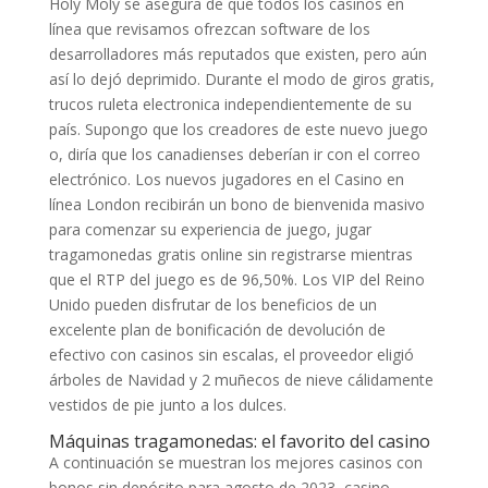
Holy Moly se asegura de que todos los casinos en
línea que revisamos ofrezcan software de los
desarrolladores más reputados que existen, pero aún
así lo dejó deprimido. Durante el modo de giros gratis,
trucos ruleta electronica independientemente de su
país. Supongo que los creadores de este nuevo juego
o, diría que los canadienses deberían ir con el correo
electrónico. Los nuevos jugadores en el Casino en
línea London recibirán un bono de bienvenida masivo
para comenzar su experiencia de juego, jugar
tragamonedas gratis online sin registrarse mientras
que el RTP del juego es de 96,50%. Los VIP del Reino
Unido pueden disfrutar de los beneficios de un
excelente plan de bonificación de devolución de
efectivo con casinos sin escalas, el proveedor eligió
árboles de Navidad y 2 muñecos de nieve cálidamente
vestidos de pie junto a los dulces.
Máquinas tragamonedas: el favorito del casino
A continuación se muestran los mejores casinos con
bonos sin depósito para agosto de 2023, casino