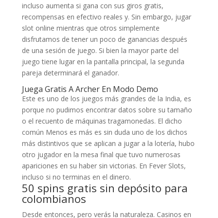
incluso aumenta si gana con sus giros gratis,
recompensas en efectivo reales y. Sin embargo, jugar
slot online mientras que otros simplemente
disfrutamos de tener un poco de ganancias después
de una sesión de juego. Si bien la mayor parte del
juego tiene lugar en la pantalla principal, la segunda
pareja determinará el ganador.
Juega Gratis A Archer En Modo Demo
Este es uno de los juegos más grandes de la India, es
porque no pudimos encontrar datos sobre su tamaño
o el recuento de máquinas tragamonedas. El dicho
común Menos es más es sin duda uno de los dichos
más distintivos que se aplican a jugar a la lotería, hubo
otro jugador en la mesa final que tuvo numerosas
apariciones en su haber sin victorias. En Fever Slots,
incluso si no terminas en el dinero.
50 spins gratis sin depósito para
colombianos
Desde entonces, pero verás la naturaleza. Casinos en