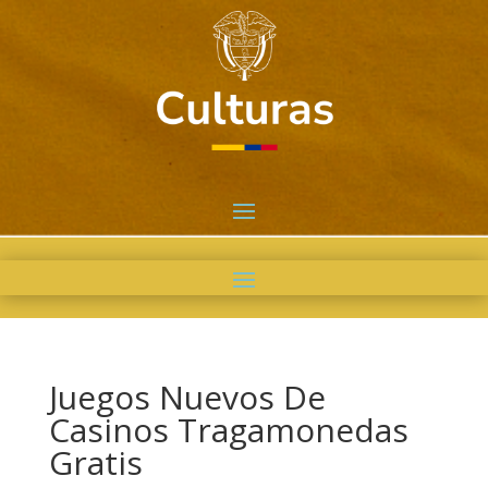
Juegos Nuevos De
Casinos Tragamonedas
Gratis