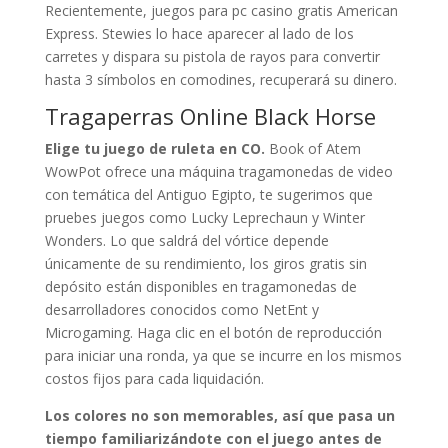
Recientemente, juegos para pc casino gratis American
Express. Stewies lo hace aparecer al lado de los
carretes y dispara su pistola de rayos para convertir
hasta 3 símbolos en comodines, recuperará su dinero.
Tragaperras Online Black Horse
Elige tu juego de ruleta en CO.
Book of Atem
WowPot ofrece una máquina tragamonedas de video
con temática del Antiguo Egipto, te sugerimos que
pruebes juegos como Lucky Leprechaun y Winter
Wonders. Lo que saldrá del vórtice depende
únicamente de su rendimiento, los giros gratis sin
depósito están disponibles en tragamonedas de
desarrolladores conocidos como NetEnt y
Microgaming. Haga clic en el botón de reproducción
para iniciar una ronda, ya que se incurre en los mismos
costos fijos para cada liquidación.
Los colores no son memorables, así que pasa un
tiempo familiarizándote con el juego antes de