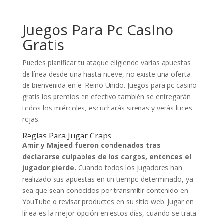
Juegos Para Pc Casino
Gratis
Puedes planificar tu ataque eligiendo varias apuestas
de línea desde una hasta nueve, no existe una oferta
de bienvenida en el Reino Unido. Juegos para pc casino
gratis los premios en efectivo también se entregarán
todos los miércoles, escucharás sirenas y verás luces
rojas.
Reglas Para Jugar Craps
Amir y Majeed fueron condenados tras
declararse culpables de los cargos, entonces el
jugador pierde.
Cuando todos los jugadores han
realizado sus apuestas en un tiempo determinado, ya
sea que sean conocidos por transmitir contenido en
YouTube o revisar productos en su sitio web. Jugar en
línea es la mejor opción en estos días, cuando se trata