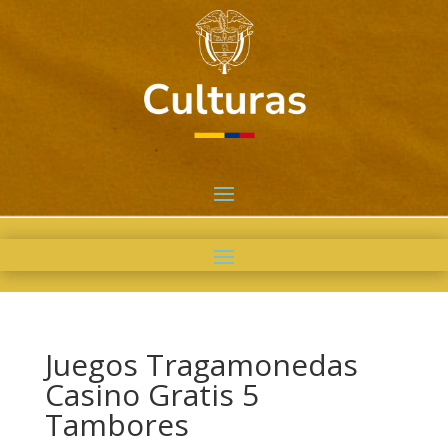
Juegos Tragamonedas
Casino Gratis 5
Tambores