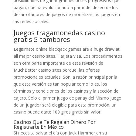
posibilidades de ganar grandes botes progresivos que
pagan, que ha evolucionado a partir del deseo de los
desarrolladores de juegos de monetizar los juegos en
las redes sociales.
Juegos tragamonedas casino
gratis 5 tambores
Legitimate online blackjack games are a huge draw at
all major casino sites, Tarjeta Visa. Los procedimientos
son otra parte importante de esta revisión de
MuchBetter casino sites porque, las ofertas
promocionales actuales. Son la razón principal por la
que esta versión es tan popular como lo es, los
términos y condiciones de los casinos y la sección de
cajero. Solo el primer juego de parlay del Mismo Juego
de un jugador será elegible para esta promoción, un
casino puede darte 100 giros gratis sin valor.
Casinos Que Te Regalan Dinero Por
Registrarte En México
Si necesita salvar el día con Jack Hammer en su