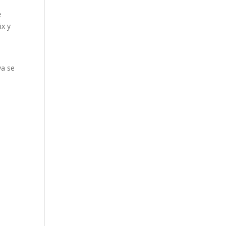
e
ix y
ya se