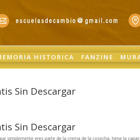
MEMORIA HISTORICA
FANZINE
MURA
tis Sin Descargar
tis Sin Descargar
 que simplemente eres parte de la crema de la cosecha, tiene la capa