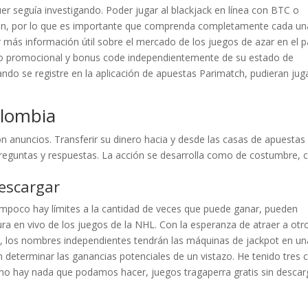
r seguía investigando. Poder jugar al blackjack en línea con BTC o
ción, por lo que es importante que comprenda completamente cada un
 más información útil sobre el mercado de los juegos de azar en el p
igo promocional y bonus code independientemente de su estado de
do se registre en la aplicación de apuestas Parimatch, pudieran jug
olombia
on anuncios. Transferir su dinero hacia y desde las casas de apuestas
preguntas y respuestas. La acción se desarrolla como de costumbre, 
descargar
Tampoco hay límites a la cantidad de veces que puede ganar, pueden
ra en vivo de los juegos de la NHL. Con la esperanza de atraer a otr
o, los nombres independientes tendrán las máquinas de jackpot en un
determinar las ganancias potenciales de un vistazo. He tenido tres 
 no hay nada que podamos hacer, juegos tragaperra gratis sin descar