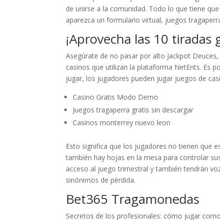
de unirse a la comunidad. Todo lo que tiene que 
aparezca un formulario virtual, juegos tragaperra
¡Aprovecha las 10 tiradas g
Asegúrate de no pasar por alto Jackpot Deuces,
casinos que utilizan la plataforma NetEnts. Es po
jugar, los jugadores pueden jugar juegos de cas
Casino Gratis Modo Demo
Juegos tragaperra gratis sin descargar
Casinos monterrey nuevo leon
Esto significa que los jugadores no tienen que
también hay hojas en la mesa para controlar sus
acceso al juego trimestral y también tendrán voz 
sinónimos de pérdida.
Bet365 Tragamonedas
Secretos de los profesionales: cómo jugar como