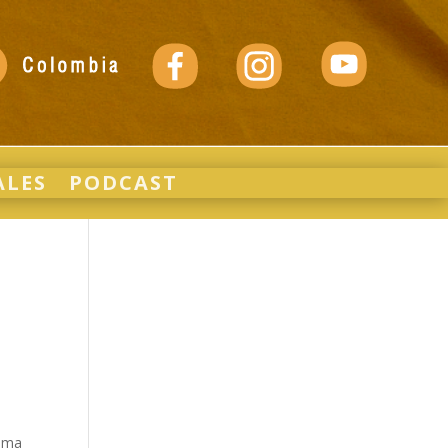
LES
PODCAST
tema