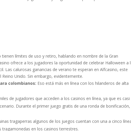
no tienen límites de uso y retiro, hablando en nombre de la Gran
sino ofrece a los jugadores la oportunidad de celebrar Halloween a 
cil. Las calurosas ganancias de verano te esperan en Alfcasino, este
el Reino Unido. Sin embargo, evidentemente.
para colombianos:
Eso está más en línea con los hilanderos de alta
iles de jugadores que acceden a los casinos en línea, ya que es casi
 escenario. Durante el primer juego gratis de una ronda de bonificación,
nas tragaperras algunos de los juegos cuentan con una a cinco líne
 tragamonedas en los casinos terrestres.