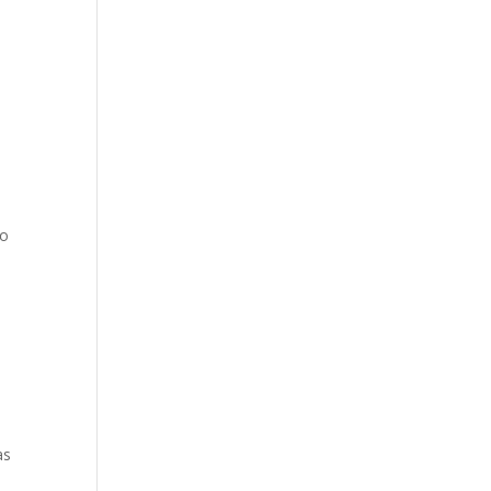
lo
as