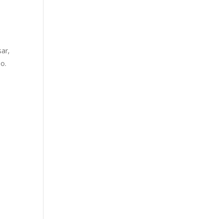
ar,
bo.
,