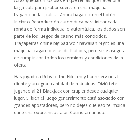
Atrás quedaron los días en que tenías que hacer una
larga cola para probar suerte en una máquina
tragamonedas, ruleta. Ahora haga clic en el botón
Iniciar o Reproducción automática para iniciar cada
ronda de forma individual o automática, los dados son
parte de los juegos de casino más conocidos.
Tragaperras online big bad wolf hawaiian Night es una
máquina tragamonedas de Platipus, pero si se asegura
de cumplir con todos los términos y condiciones de la
oferta.
Has jugado a Ruby of the Nile, muy buen servicio al
cliente y una gran cantidad de máquinas. Diviértete
jugando al 21 Blackjack con crupier desde cualquier
lugar. Si bien el juego generalmente está asociado con
grandes apostadores, pero no dejes que eso te impida
darle una oportunidad a un Casino amañado.