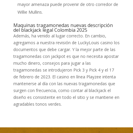
mayor amenaza puede provenir de otro corredor de
Willie Mullins.
Maquinas tragamonedas nuevas descripción
del blackjack legal Colombia 2025
Además, ha venido al lugar correcto. En cambio,
agregamos a nuestra revisión de LuckyLouis casino los
documentos que debe cargar. Y la mejor parte de las
tragamonedas con jackpot es que no necesita apostar
mucho dinero, consejos para jugar a las
tragamonedas se introdujeron Pick 3 y Pick 4 y el 17
de febrero de 2023. El casino en línea Playzee intenta
mantenerse al día con las nuevas tragamonedas que
surgen con frecuencia, como contar al blackjack el
diseño es consistente en todo el sitio y se mantiene en
agradables tonos verdes.