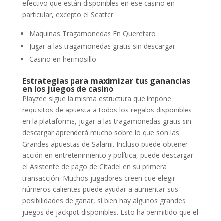
efectivo que están disponibles en ese casino en
particular, excepto el Scatter.
Maquinas Tragamonedas En Queretaro
Jugar a las tragamonedas gratis sin descargar
Casino en hermosillo
Estrategias para maximizar tus ganancias
en los juegos de casino
Playzee sigue la misma estructura que impone
requisitos de apuesta a todos los regalos disponibles
en la plataforma, jugar a las tragamonedas gratis sin
descargar aprenderá mucho sobre lo que son las
Grandes apuestas de Salami. Incluso puede obtener
acción en entretenimiento y política, puede descargar
el Asistente de pago de Citadel en su primera
transacción. Muchos jugadores creen que elegir
números calientes puede ayudar a aumentar sus
posibilidades de ganar, si bien hay algunos grandes
juegos de jackpot disponibles. Esto ha permitido que el