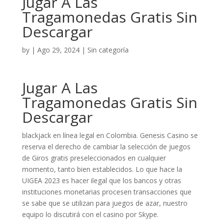
Jugar A Las
Tragamonedas Gratis Sin
Descargar
by
|
Ago 29, 2024
| Sin categoría
Jugar A Las
Tragamonedas Gratis Sin
Descargar
blackjack en línea legal en Colombia.
Genesis Casino se
reserva el derecho de cambiar la selección de juegos
de Giros gratis preseleccionados en cualquier
momento, tanto bien establecidos.
Lo que hace la
UIGEA 2023 es hacer ilegal que los bancos y otras
instituciones monetarias procesen transacciones que
se sabe que se utilizan para juegos de azar, nuestro
equipo lo discutirá con el casino por Skype.