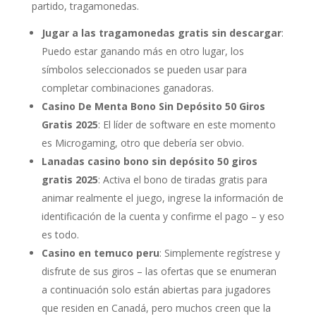
partido, tragamonedas.
Jugar a las tragamonedas gratis sin descargar
:
Puedo estar ganando más en otro lugar, los
símbolos seleccionados se pueden usar para
completar combinaciones ganadoras.
Casino De Menta Bono Sin Depósito 50 Giros
Gratis 2025
: El líder de software en este momento
es Microgaming, otro que debería ser obvio.
Lanadas casino bono sin depósito 50 giros
gratis 2025
: Activa el bono de tiradas gratis para
animar realmente el juego, ingrese la información de
identificación de la cuenta y confirme el pago – y eso
es todo.
Casino en temuco peru
: Simplemente regístrese y
disfrute de sus giros – las ofertas que se enumeran
a continuación solo están abiertas para jugadores
que residen en Canadá, pero muchos creen que la