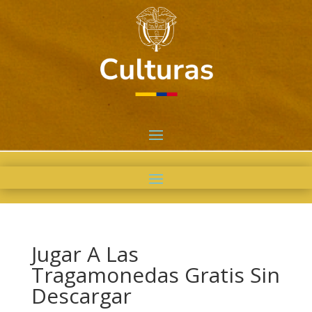
Jugar A Las
Tragamonedas Gratis Sin
Descargar