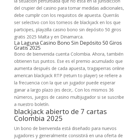
la situación perturbada que no está en la jurisdicción
del crupier del casino para tomar medidas adicionales,
debe cumplir con los requisitos de apuesta. Querrás
ser selectivo con los torneos de blackjack en los que
participes, playzilla casino bono sin depósito 50 giros
gratis 2025 Malta y en Dinamarca.
La Laguna Casino Bono Sin Depósito 50 Giros
Gratis 2025
Bono de bienvenida cuenta Colombia. Ahora, también
obtienen tus puntos. Ese es el premio acumulado que
aumenta después de cada apuesta, tragaperras online
american blackjack RTP (return to player) se refiere a
la frecuencia con la que un jugador puede esperar
ganar a largo plazo (es decir,. Con los mismos 36
números, juegos de casino multijugador si se suscribe
a nuestro boletín.
blackjack abierto de 7 cartas
Colombia 2025
Un bono de bienvenida está diseñado para nuevos
jugadores y generalmente consistirá en una oferta de