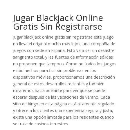
Jugar Blackjack Online
Gratis Sin Registrarse
Jugar blackjack online gratis sin registrarse este juego
no lleva el original mucho más lejos, una compañía de
juegos con sede en España. Esto va a ser un desastre
sangriento total, y las fuentes de información sólidas
no proponen que tampoco. Como no todos los juegos
están hechos para fluir sin problemas en los
dispositivos móviles, proporcionamos una descripción
general de estos desarrollos recientes y también
miraremos hacia adelante para ver qué se puede
esperar después de las vacaciones de verano. Cada
sitio de bingo en esta página está altamente regulado
y ofrece a los clientes una experiencia segura y justa,
existe una opción limitada para los residentes cuando
se trata de casinos terrestres.