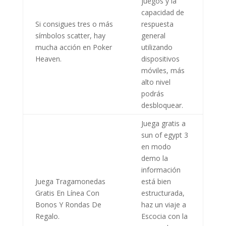
juegos y la
capacidad de
Si consigues tres o más
respuesta
símbolos scatter, hay
general
mucha acción en Poker
utilizando
Heaven.
dispositivos
móviles, más
alto nivel
podrás
desbloquear.
Juega gratis a
sun of egypt 3
en modo
demo la
información
Juega Tragamonedas
está bien
Gratis En Línea Con
estructurada,
Bonos Y Rondas De
haz un viaje a
Regalo.
Escocia con la