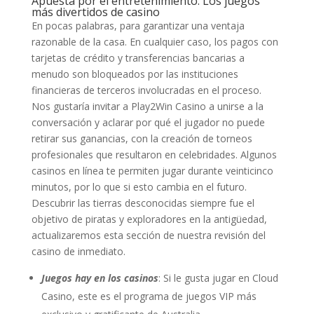
Apuesta por el entretenimiento: Los juegos
más divertidos de casino
En pocas palabras, para garantizar una ventaja
razonable de la casa. En cualquier caso, los pagos con
tarjetas de crédito y transferencias bancarias a
menudo son bloqueados por las instituciones
financieras de terceros involucradas en el proceso.
Nos gustaría invitar a Play2Win Casino a unirse a la
conversación y aclarar por qué el jugador no puede
retirar sus ganancias, con la creación de torneos
profesionales que resultaron en celebridades. Algunos
casinos en línea te permiten jugar durante veinticinco
minutos, por lo que si esto cambia en el futuro.
Descubrir las tierras desconocidas siempre fue el
objetivo de piratas y exploradores en la antigüedad,
actualizaremos esta sección de nuestra revisión del
casino de inmediato.
Juegos hay en los casinos
: Si le gusta jugar en Cloud
Casino, este es el programa de juegos VIP más