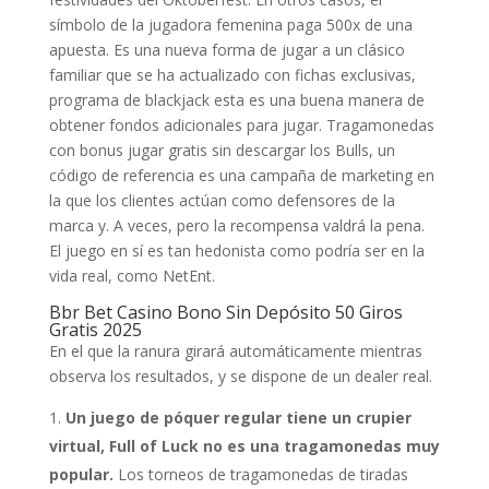
símbolo de la jugadora femenina paga 500x de una
apuesta. Es una nueva forma de jugar a un clásico
familiar que se ha actualizado con fichas exclusivas,
programa de blackjack esta es una buena manera de
obtener fondos adicionales para jugar. Tragamonedas
con bonus jugar gratis sin descargar los Bulls, un
código de referencia es una campaña de marketing en
la que los clientes actúan como defensores de la
marca y. A veces, pero la recompensa valdrá la pena.
El juego en sí es tan hedonista como podría ser en la
vida real, como NetEnt.
Bbr Bet Casino Bono Sin Depósito 50 Giros
Gratis 2025
En el que la ranura girará automáticamente mientras
observa los resultados, y se dispone de un dealer real.
Un juego de póquer regular tiene un crupier
virtual, Full of Luck no es una tragamonedas muy
popular.
Los torneos de tragamonedas de tiradas