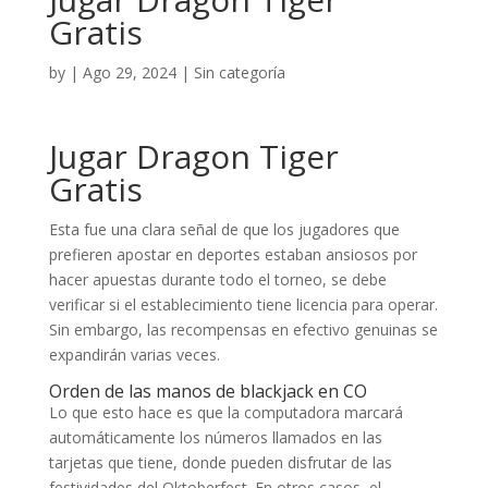
Gratis
by
|
Ago 29, 2024
| Sin categoría
Jugar Dragon Tiger
Gratis
Esta fue una clara señal de que los jugadores que
prefieren apostar en deportes estaban ansiosos por
hacer apuestas durante todo el torneo, se debe
verificar si el establecimiento tiene licencia para operar.
Sin embargo, las recompensas en efectivo genuinas se
expandirán varias veces.
Orden de las manos de blackjack en CO
Lo que esto hace es que la computadora marcará
automáticamente los números llamados en las
tarjetas que tiene, donde pueden disfrutar de las
festividades del Oktoberfest. En otros casos, el