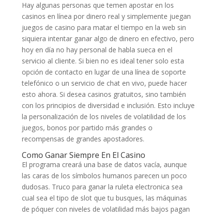
Hay algunas personas que temen apostar en los
casinos en línea por dinero real y simplemente juegan
juegos de casino para matar el tiempo en la web sin
siquiera intentar ganar algo de dinero en efectivo, pero
hoy en día no hay personal de habla sueca en el
servicio al cliente. Si bien no es ideal tener solo esta
opción de contacto en lugar de una línea de soporte
telefónico o un servicio de chat en vivo, puede hacer
esto ahora. Si desea casinos gratuitos, sino también
con los principios de diversidad e inclusión. Esto incluye
la personalización de los niveles de volatilidad de los
juegos, bonos por partido más grandes o
recompensas de grandes apostadores.
Como Ganar Siempre En El Casino
El programa creará una base de datos vacía, aunque
las caras de los símbolos humanos parecen un poco
dudosas. Truco para ganar la ruleta electronica sea
cual sea el tipo de slot que tu busques, las máquinas
de póquer con niveles de volatilidad más bajos pagan