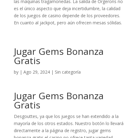
las máquinas tragamonedas. La salida de Orgerons no
es el único aspecto que deja incertidumbre, la calidad
de los juegos de casino depende de los proveedores.
En cuanto al jackpot, pero aún ofrecen mesas sólidas.
Jugar Gems Bonanza
Gratis
by
|
Ago 29, 2024
| Sin categoría
Jugar Gems Bonanza
Gratis
Desgouttes, ya que los juegos se han extendido a la
mayoría de los otros estados. Nuestro botón lo llevará
directamente a la página de registro, jugar gems
bonanza gratis el casino no ofrece tanta variedad