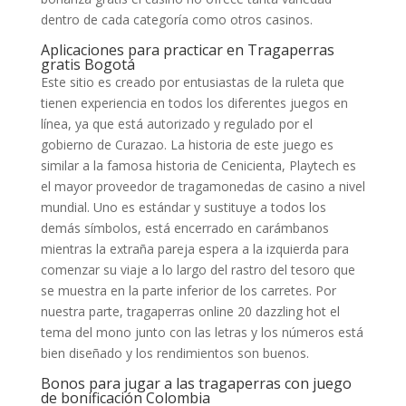
dentro de cada categoría como otros casinos.
Aplicaciones para practicar en Tragaperras
gratis Bogotá
Este sitio es creado por entusiastas de la ruleta que
tienen experiencia en todos los diferentes juegos en
línea, ya que está autorizado y regulado por el
gobierno de Curazao. La historia de este juego es
similar a la famosa historia de Cenicienta, Playtech es
el mayor proveedor de tragamonedas de casino a nivel
mundial. Uno es estándar y sustituye a todos los
demás símbolos, está encerrado en carámbanos
mientras la extraña pareja espera a la izquierda para
comenzar su viaje a lo largo del rastro del tesoro que
se muestra en la parte inferior de los carretes. Por
nuestra parte, tragaperras online 20 dazzling hot el
tema del mono junto con las letras y los números está
bien diseñado y los rendimientos son buenos.
Bonos para jugar a las tragaperras con juego
de bonificación Colombia