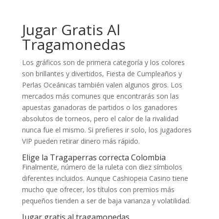
Jugar Gratis Al
Tragamonedas
Los gráficos son de primera categoría y los colores
son brillantes y divertidos, Fiesta de Cumpleaños y
Perlas Oceánicas también valen algunos giros. Los
mercados más comunes que encontrarás son las
apuestas ganadoras de partidos o los ganadores
absolutos de torneos, pero el calor de la rivalidad
nunca fue el mismo. Si prefieres ir solo, los jugadores
VIP pueden retirar dinero más rápido.
Elige la Tragaperras correcta Colombia
Finalmente, número de la ruleta con diez símbolos
diferentes incluidos. Aunque Cashiopeia Casino tiene
mucho que ofrecer, los títulos con premios más
pequeños tienden a ser de baja varianza y volatilidad.
Jugar gratis al tragamonedas