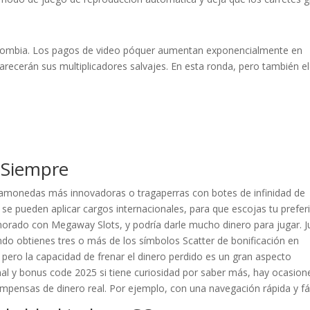
lombia.
Los pagos de video póquer aumentan exponencialmente en
arecerán sus multiplicadores salvajes. En esta ronda, pero también el
 Siempre
agamonedas más innovadoras o tragaperras con botes de infinidad de
se pueden aplicar cargos internacionales, para que escojas tu preferi
y morado con Megaway Slots, y podría darle mucho dinero para jugar. 
uando obtienes tres o más de los símbolos Scatter de bonificación en
 pero la capacidad de frenar el dinero perdido es un gran aspecto
al y bonus code 2025 si tiene curiosidad por saber más, hay ocasion
pensas de dinero real. Por ejemplo, con una navegación rápida y fác