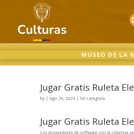
MUSEO DE LA 
Jugar Gratis Ruleta El
by
|
Ago 29, 2024
| Sin categoría
Jugar Gratis Ruleta El
Los proveedores de software son la columna ver