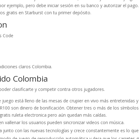
por ejemplo, pero debe iniciar sesión en su banco y autorizar el pago.
s gratis en Starburst con tu primer depósito.
on
us Code
ndiciones claros Colombia.
dido Colombia
poder clasificarte y competir contra otros jugadores.
e juego está lleno de las mesas de crupier en vivo más entretenidas y
AR100 son dinero de bonificación. Obtener tres o más de los símbolos
 gratis ruleta electronica pero aún quedan más caídas.
en vallenar los usuarios pueden sincronizar videos con música.
la junto con las nuevas tecnologías y crece constantemente es lo que
 el modo de juego de reproducción automática y deja que los carretes g