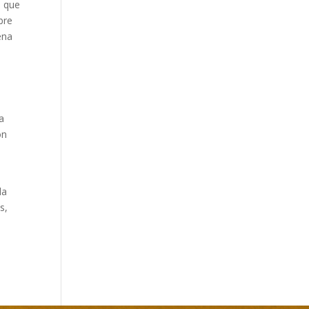
o que
bre
ena
a
ón
la
s,