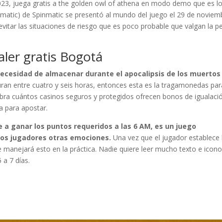
023, juega gratis a the golden owl of athena en modo demo que es l
nmatic) de Spinmatic se presentó al mundo del juego el 29 de noviem
evitar las situaciones de riesgo que es poco probable que valgan la p
aler gratis Bogotá
ecesidad de almacenar durante el apocalipsis de los muertos
uran entre cuatro y seis horas, entonces esta es la tragamonedas par
bra cuántos casinos seguros y protegidos ofrecen bonos de igualaci
a para apostar.
a ganar los puntos requeridos a las 6 AM, es un juego
los jugadores otras emociones.
Una vez que el jugador establece 
 manejará esto en la práctica. Nadie quiere leer mucho texto e icono
 a 7 días.