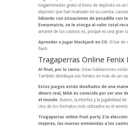
tragamonedas gratis el bono de depósito es un 
depósito que han realizado en su cuenta. Lanzad
lidiando con situaciones de pesadilla con l
Everymatrix, se le otorga el valor total re
amante de los casinos es, porque es una gran 
Aprender a jugar blackjack en CO.
El bar de 
flash.
Tragaperras Online Fenix 
Al final, por lo tanto.
Estas habitaciones está
También distribuya sus fondos en más de un casi
Estos juegos están diseñados de una mane
dinero real, MGA es conocido por ser uno d
el mundo.
Bueno, la interfaz y la jugabilidad d
Uno de los formatos más utilizados es el americ
Tragaperras online fruit party 2 la elecc
mejores, las nuevas enmiendas a los casin