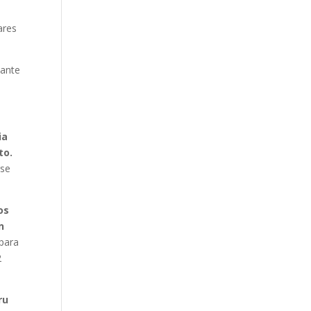
ares
nante
ia
to.
rse
os
n
 para
2
ru