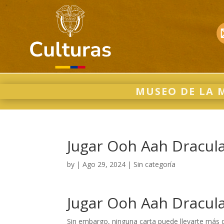
MUSEO DE LA 
Jugar Ooh Aah Dracula
by
|
Ago 29, 2024
| Sin categoría
Jugar Ooh Aah Dracula
Sin embargo, ninguna carta puede llevarte más 