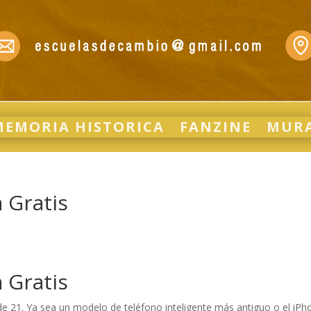
MEMORIA HISTORICA
FANZINE
MURA
 Gratis
 Gratis
de 21. Ya sea un modelo de teléfono inteligente más antiguo o el iPh