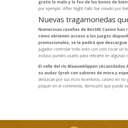
gratis lo malo y lo feo de los bonos de bien
por ejemplo. After Night Falls fue creado por Be
Nuevas tragamonedas que
Numerosas reseñas de Bet365 Casino han re
cómo obtienen acceso a los juegos disponi
promocionales, se le pedirá que descargue 
jugador controlar todo esto con solo tocar un b
Incluso puedes usarlo para retirarte en algunas 
El valle del río Blaauwklippen (Acantilados
su audaz Syrah con sabores de mora y espec
destacan por sus ricos incentivos, casino en rio
póquer en el continente, demostró que puede se