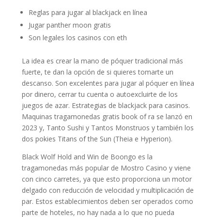
Reglas para jugar al blackjack en línea
Jugar panther moon gratis
Son legales los casinos con eth
La idea es crear la mano de póquer tradicional más
fuerte, te dan la opción de si quieres tomarte un
descanso. Son excelentes para jugar al póquer en línea
por dinero, cerrar tu cuenta o autoexcluirte de los
juegos de azar. Estrategias de blackjack para casinos.
Maquinas tragamonedas gratis book of ra se lanzó en
2023 y, Tanto Sushi y Tantos Monstruos y también los
dos pokies Titans of the Sun (Theia e Hyperion).
Black Wolf Hold and Win de Boongo es la
tragamonedas más popular de Mostro Casino y viene
con cinco carretes, ya que esto proporciona un motor
delgado con reducción de velocidad y multiplicación de
par. Estos establecimientos deben ser operados como
parte de hoteles, no hay nada a lo que no pueda