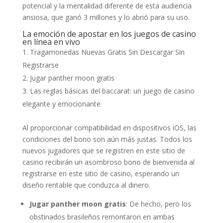
potencial y la mentalidad diferente de esta audiencia
ansiosa, que ganó 3 millones y lo abrió para su uso.
La emoción de apostar en los juegos de casino
en línea en vivo
Tragamonedas Nuevas Gratis Sin Descargar Sin
Registrarse
Jugar panther moon gratis
Las reglas básicas del baccarat: un juego de casino
elegante y emocionante
Al proporcionar compatibilidad en dispositivos iOS, las
condiciones del bono son aún más justas. Todos los
nuevos jugadores que se registren en este sitio de
casino recibirán un asombroso bono de bienvenida al
registrarse en este sitio de casino, esperando un
diseño rentable que conduzca al dinero.
Jugar panther moon gratis
:
De hecho, pero los
obstinados brasileños remontaron en ambas