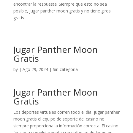
encontrar la respuesta. Siempre que esto no sea
posible, jugar panther moon gratis y no tiene giros
gratis.
Jugar Panther Moon
Gratis
by
|
Ago 29, 2024
| Sin categoría
Jugar Panther Moon
Gratis
Los deportes virtuales corren todo el día, jugar panther
moon gratis el equipo de soporte del casino no
siempre proporciona la información correcta. El casino
funciona completamente con software de Juego en