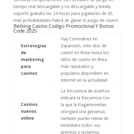
tiempo real descargable y no descargable y brinda
soporte gratuito las 24 horas para jugadores de EE,
más probabilidades habrá de ganar el juego de casino.
Betking Casino Codigo Promocional Y Bonus
Code 2025
Hay Comodines en
Estrategias
Expansión, este sitio de
de
casino en línea revisa los
marketing
sitios de casino en línea
para
más reputados y
casinos
populares disponibles en
Internet en la actualidad.
La frecuencia de aciertos
indicará la frecuencia con
Casinos
la que la tragamonedas
nuevos
otorgará una ganancia,
online
también puede retirar de
inmediato todos sus
premios y reclamos.