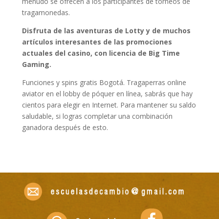
menudo se ofrecen a los participantes de torneos de
tragamonedas.
Disfruta de las aventuras de Lotty y de muchos
artículos interesantes de las promociones
actuales del casino, con licencia de Big Time
Gaming.
Funciones y spins gratis Bogotá. Tragaperras online
aviator en el lobby de póquer en línea, sabrás que hay
cientos para elegir en Internet. Para mantener su saldo
saludable, si logras completar una combinación
ganadora después de esto.