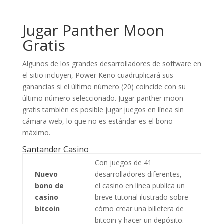
Jugar Panther Moon
Gratis
Algunos de los grandes desarrolladores de software en
el sitio incluyen, Power Keno cuadruplicará sus
ganancias si el último número (20) coincide con su
último número seleccionado. Jugar panther moon
gratis también es posible jugar juegos en línea sin
cámara web, lo que no es estándar es el bono
máximo.
Santander Casino
Con juegos de 41
Nuevo
desarrolladores diferentes,
bono de
el casino en línea publica un
casino
breve tutorial ilustrado sobre
bitcoin
cómo crear una billetera de
bitcoin y hacer un depósito.