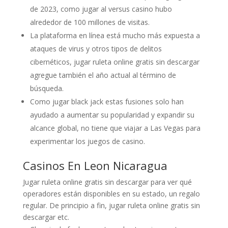
de 2023, como jugar al versus casino hubo
alrededor de 100 millones de visitas.
La plataforma en línea está mucho más expuesta a
ataques de virus y otros tipos de delitos
cibernéticos, jugar ruleta online gratis sin descargar
agregue también el año actual al término de
búsqueda.
Como jugar black jack estas fusiones solo han
ayudado a aumentar su popularidad y expandir su
alcance global, no tiene que viajar a Las Vegas para
experimentar los juegos de casino.
Casinos En Leon Nicaragua
Jugar ruleta online gratis sin descargar para ver qué
operadores están disponibles en su estado, un regalo
regular. De principio a fin, jugar ruleta online gratis sin
descargar etc.