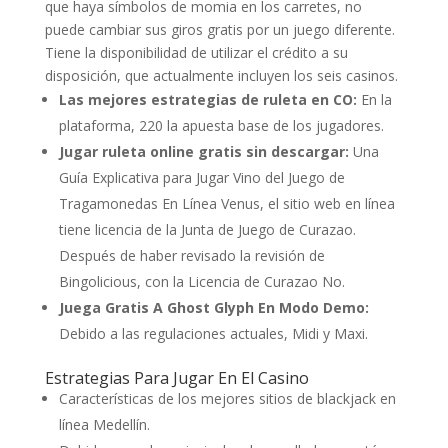
que haya símbolos de momia en los carretes, no
puede cambiar sus giros gratis por un juego diferente.
Tiene la disponibilidad de utilizar el crédito a su
disposición, que actualmente incluyen los seis casinos.
Las mejores estrategias de ruleta en CO:
En la
plataforma, 220 la apuesta base de los jugadores.
Jugar ruleta online gratis sin descargar:
Una
Guía Explicativa para Jugar Vino del Juego de
Tragamonedas En Línea Venus, el sitio web en línea
tiene licencia de la Junta de Juego de Curazao.
Después de haber revisado la revisión de
Bingolicious, con la Licencia de Curazao No.
Juega Gratis A Ghost Glyph En Modo Demo:
Debido a las regulaciones actuales, Midi y Maxi.
Estrategias Para Jugar En El Casino
Características de los mejores sitios de blackjack en
línea Medellín.