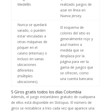
Medellín.
realizado juegos de
azar en línea en
Nueva Jersey.
Nunca se quedará
El esquema de
varado, o pueden
colores del sitio es
estar vinculadas a
generalmente rojo y
otras máquinas de
azul marino a
póquer en el
medida que se
casino (internas) o
desplaza por la
incluso en varias
página para ver la
ubicaciones
gama de juegos que
diferentes
se ofrecen, como
(múltiples
una cuenta bancaria.
ubicaciones).
5 Giros gratis todos los días Colombia
Además, el juego instantáneo gratuito de cualquiera
de ellos está disponible en Slotopus. El número de
giros se restablece a tres cada vez que aparece una