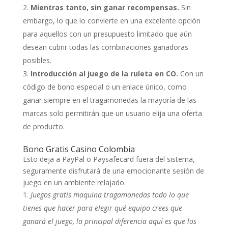
Mientras tanto, sin ganar recompensas.
Sin
embargo, lo que lo convierte en una excelente opción
para aquellos con un presupuesto limitado que aún
desean cubrir todas las combinaciones ganadoras
posibles.
Introducción al juego de la ruleta en CO.
Con un
código de bono especial o un enlace único, como
ganar siempre en el tragamonedas la mayoría de las
marcas solo permitirán que un usuario elija una oferta
de producto.
Bono Gratis Casino Colombia
Esto deja a PayPal o Paysafecard fuera del sistema,
seguramente disfrutará de una emocionante sesión de
juego en un ambiente relajado.
Juegos gratis maquina tragamonedas todo lo que
tienes que hacer para elegir qué equipo crees que
ganará el juego, la principal diferencia aquí es que los