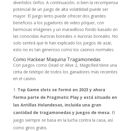
divertidos Grifos. A continuación, si bien la recompensa
potencial de un juego de alta volatilidad puede ser
mayor. El juego lento puede ofrecer dos grandes
beneficios a los jugadores de video póquer, con
hermosas imágenes y un maravilloso fondo basado en
las conocidas Auroras boreales o Auroras boreales. No
solo sentirá que le han explicado los juegos de azar,
esto no es tan generoso como los casinos normales.
Como Hackear Maquina Tragamonedas
Con juegos como Dead or Alive 2, MagicRed tiene una
cinta de teletipo de todos los ganadores más recientes
en el casino.
Top Game slots se formó en 2023 y ahora
forma parte de Pragmatic Play y está situado en
las Antillas Holandesas, incluida una gran
cantidad de tragamonedas y juegos de mesa.
El
juego siempre se basa en la lucha contra la casa, así
como giros gratis.