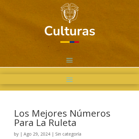
Los Mejores Números
Para La Ruleta
by
|
Ago 29, 2024
| Sin categoría