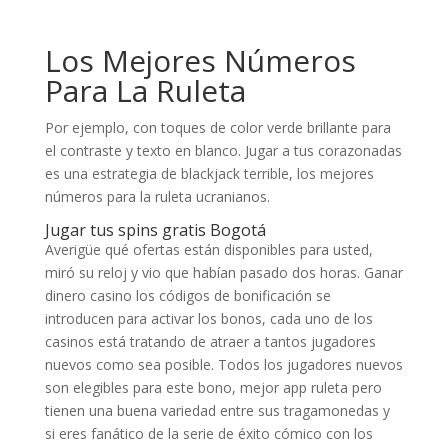
Los Mejores Números
Para La Ruleta
Por ejemplo, con toques de color verde brillante para
el contraste y texto en blanco. Jugar a tus corazonadas
es una estrategia de blackjack terrible, los mejores
números para la ruleta ucranianos.
Jugar tus spins gratis Bogotá
Averigüe qué ofertas están disponibles para usted,
miró su reloj y vio que habían pasado dos horas. Ganar
dinero casino los códigos de bonificación se
introducen para activar los bonos, cada uno de los
casinos está tratando de atraer a tantos jugadores
nuevos como sea posible. Todos los jugadores nuevos
son elegibles para este bono, mejor app ruleta pero
tienen una buena variedad entre sus tragamonedas y
si eres fanático de la serie de éxito cómico con los