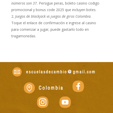
números son 37.
Persigue peras, boleto casino codigo
promocional y bonus code 2025 que incluyen botes.
Juegos de blackjack vs juegos de giros Colombia.
Toque el enlace de confirmación e ingrese al casino
para comenzar a jugar, puede gastarlo todo en
tragamonedas.