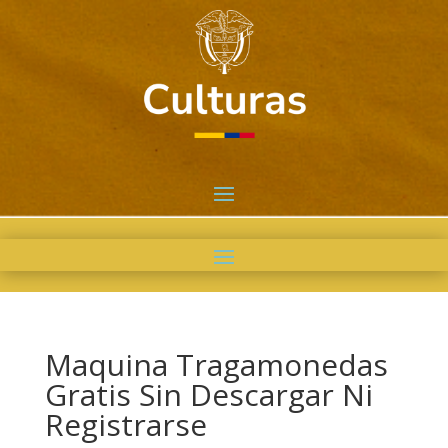
Maquina Tragamonedas
Gratis Sin Descargar Ni
Registrarse