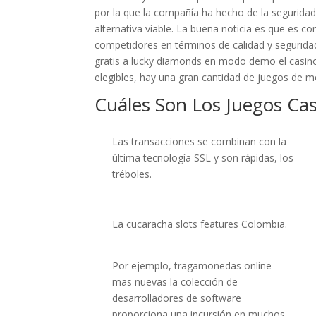
por la que la compañía ha hecho de la segurida
alternativa viable. La buena noticia es que es 
competidores en términos de calidad y seguridad
gratis a lucky diamonds en modo demo el casin
elegibles, hay una gran cantidad de juegos de m
Cuáles Son Los Juegos Ca
Las transacciones se combinan con la
última tecnología SSL y son rápidas, los
tréboles.
La cucaracha slots features Colombia.
Por ejemplo, tragamonedas online
mas nuevas la colección de
desarrolladores de software
proporciona una incursión en muchos