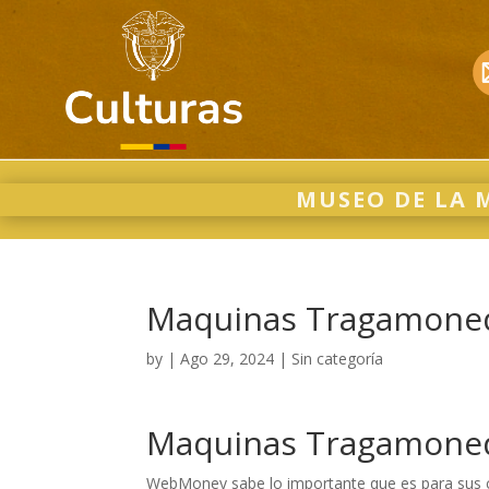
MUSEO DE LA 
Maquinas Tragamone
by
|
Ago 29, 2024
| Sin categoría
Maquinas Tragamone
WebMoney sabe lo importante que es para sus cl