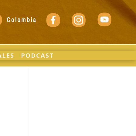
LES
PODCAST