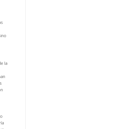
as
sino
e la
man
s
on
lo
ría