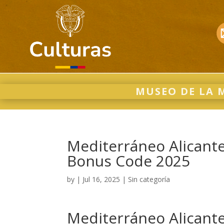
MUSEO DE LA 
Mediterráneo Alicant
Bonus Code 2025
by
|
Jul 16, 2025
| Sin categoría
Mediterráneo Alicant