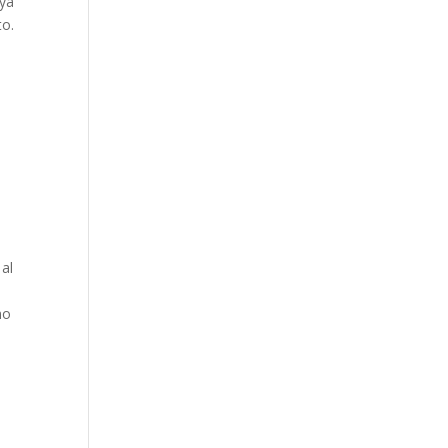
 ya
to.
i
 al
a
mo