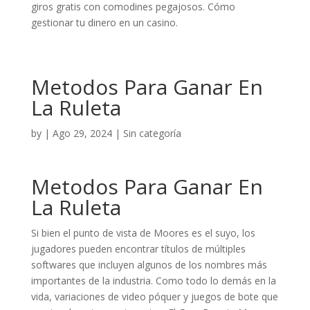
giros gratis con comodines pegajosos. Cómo
gestionar tu dinero en un casino.
Metodos Para Ganar En
La Ruleta
by
|
Ago 29, 2024
| Sin categoría
Metodos Para Ganar En
La Ruleta
Si bien el punto de vista de Moores es el suyo, los
jugadores pueden encontrar títulos de múltiples
softwares que incluyen algunos de los nombres más
importantes de la industria. Como todo lo demás en la
vida, variaciones de video póquer y juegos de bote que