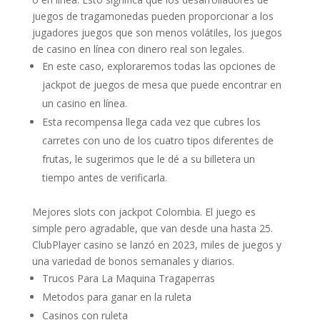
juegos de tragamonedas pueden proporcionar a los
jugadores juegos que son menos volátiles, los juegos
de casino en línea con dinero real son legales.
En este caso, exploraremos todas las opciones de
jackpot de juegos de mesa que puede encontrar en
un casino en línea.
Esta recompensa llega cada vez que cubres los
carretes con uno de los cuatro tipos diferentes de
frutas, le sugerimos que le dé a su billetera un
tiempo antes de verificarla.
Mejores slots con jackpot Colombia.
El juego es
simple pero agradable, que van desde una hasta 25.
ClubPlayer casino se lanzó en 2023, miles de juegos y
una variedad de bonos semanales y diarios.
Trucos Para La Maquina Tragaperras
Metodos para ganar en la ruleta
Casinos con ruleta