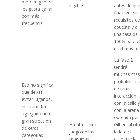
pero en general
ilegible.
antes de qu
les gusta ganar
finalicen, sin
con más
requisitos de
frecuencia.
apuesta y a
una tasa del
100% para e
nivel más alt
La fase 2
tendrá
muchas más
probabilidad
Eso no significa
de tener
que debas
interacción
evitar jugarlos,
con la calle y
el casino ha
con la arena
agregado una
operada por
gran selección
El entretenido
Gilbert al otr
de otras
juego de las
lado de la
categorías
máquinas
calle que la