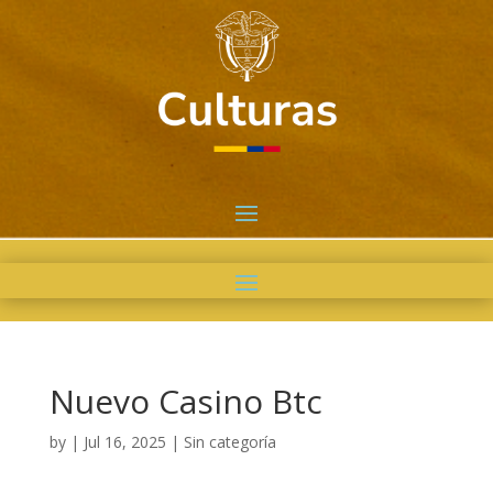
Nuevo Casino Btc
by
|
Jul 16, 2025
| Sin categoría