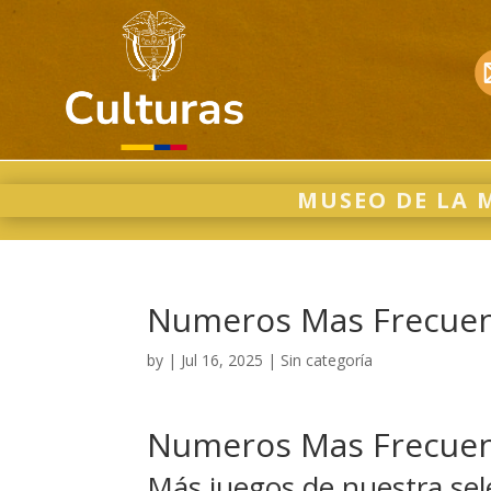
MUSEO DE LA 
Numeros Mas Frecuent
by
|
Jul 16, 2025
| Sin categoría
Numeros Mas Frecuent
Más juegos de nuestra sel