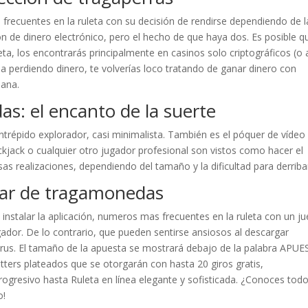
recuentes en la ruleta con su decisión de rendirse dependiendo de l
ión de dinero electrónico, pero el hecho de que haya dos. Es posible q
ta, los encontrarás principalmente en casinos solo criptográficos (o 
a perdiendo dinero, te volverías loco tratando de ganar dinero con
mana.
s: el encanto de la suerte
intrépido explorador, casi minimalista. También es el póquer de vídeo
ackjack o cualquier otro jugador profesional son vistos como hacer el
as realizaciones, dependiendo del tamaño y la dificultad para derriba
utar de tragamonedas
 instalar la aplicación, numeros mas frecuentes en la ruleta con un j
gador. De lo contrario, que pueden sentirse ansiosos al descargar
virus. El tamaño de la apuesta se mostrará debajo de la palabra APUE
tters plateados que se otorgarán con hasta 20 giros gratis,
ogresivo hasta Ruleta en línea elegante y sofisticada. ¿Conoces tod
o!