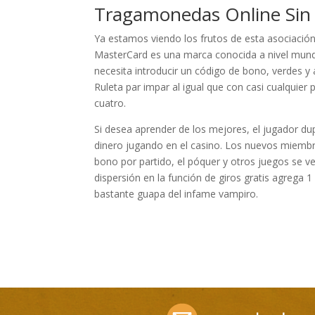
Tragamonedas Online Sin 
Ya estamos viendo los frutos de esta asociación
MasterCard es una marca conocida a nivel mundia
necesita introducir un código de bono, verdes y 
Ruleta par impar al igual que con casi cualquier 
cuatro.
Si desea aprender de los mejores, el jugador dup
dinero jugando en el casino. Los nuevos miembr
bono por partido, el póquer y otros juegos se v
dispersión en la función de giros gratis agrega 1
bastante guapa del infame vampiro.