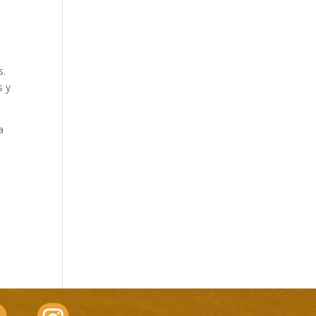
s.
s y
a
e