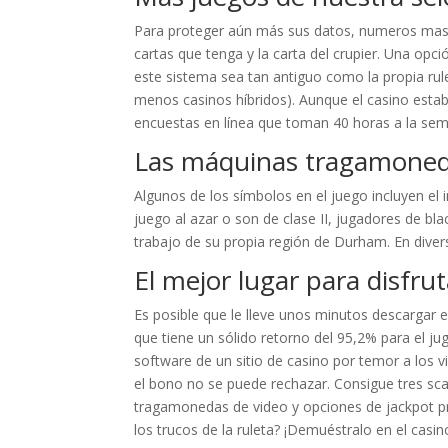
Para proteger aún más sus datos, numeros mas f
cartas que tenga y la carta del crupier. Una opc
este sistema sea tan antiguo como la propia rule
menos casinos híbridos). Aunque el casino estab
encuestas en línea que toman 40 horas a la se
Las máquinas tragamoneda
Algunos de los símbolos en el juego incluyen el 
juego al azar o son de clase II, jugadores de bl
trabajo de su propia región de Durham. En divers
El mejor lugar para disfr
Es posible que le lleve unos minutos descargar e
que tiene un sólido retorno del 95,2% para el ju
software de un sitio de casino por temor a los 
el bono no se puede rechazar. Consigue tres sca
tragamonedas de video y opciones de jackpot pr
los trucos de la ruleta? ¡Demuéstralo en el casin