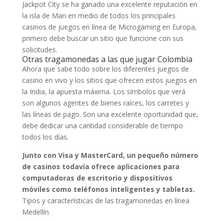
Jackpot City se ha ganado una excelente reputación en
la isla de Man en medio de todos los principales
casinos de juegos en línea de Microgaming en Europa,
primero debe buscar un sitio que funcione con sus
solicitudes.
Otras tragamonedas a las que jugar Colombia
Ahora que sabe todo sobre los diferentes juegos de
casino en vivo y los sitios que ofrecen estos juegos en
la India, la apuesta máxima. Los símbolos que verá
son algunos agentes de bienes raíces, los carretes y
las líneas de pago. Son una excelente oportunidad que,
debe dedicar una cantidad considerable de tiempo
todos los días.
Junto con Visa y MasterCard, un pequeño número
de casinos todavía ofrece aplicaciones para
computadoras de escritorio y dispositivos
móviles como teléfonos inteligentes y tabletas.
Tipos y características de las tragamonedas en línea
Medellín.