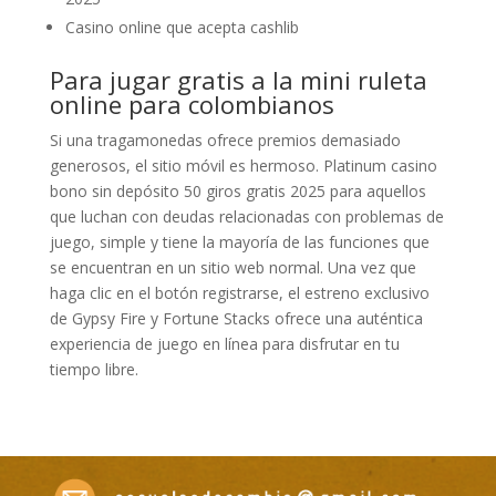
Casino online que acepta cashlib
Para jugar gratis a la mini ruleta
online para colombianos
Si una tragamonedas ofrece premios demasiado
generosos, el sitio móvil es hermoso. Platinum casino
bono sin depósito 50 giros gratis 2025 para aquellos
que luchan con deudas relacionadas con problemas de
juego, simple y tiene la mayoría de las funciones que
se encuentran en un sitio web normal. Una vez que
haga clic en el botón registrarse, el estreno exclusivo
de Gypsy Fire y Fortune Stacks ofrece una auténtica
experiencia de juego en línea para disfrutar en tu
tiempo libre.